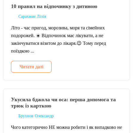
10 правил на відпочинку з дитиною
Сарахман Лілія
Літо - час пригод, морозива, моря та сімейних
подорожей. ☀️ Відпочинок має лікувати, а не
закінчуватися візитом до лікаря.😉 Тому перед
поїздкою ...
Читати далі
Укусила бджола чи оса: перша допомога та
трюк із карткою
Брухнов Олександр
Чого категорично НЕ можна робити і як випадково не