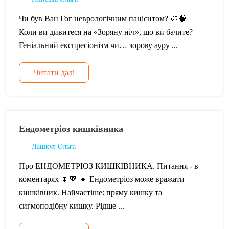
Чи був Ван Гог неврологічним пацієнтом? 🎨🧠 🔸
Коли ви дивитеся на «Зоряну ніч», що ви бачите?
Геніальний експресіонізм чи… зорову ауру ...
Читати далі
Ендометріоз кишківника
Лашкул Ольга
Про ЕНДОМЕТРІОЗ КИШКІВНИКА. Питання - в
коментарях 🌷💖 🔸 Ендометріоз може вражати
кишківник. Найчастіше: пряму кишку та
сигмоподібну кишку. Рідше ...