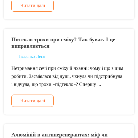
Читати далі
Потекло трохи при сміху? Так буває. І це
виправляється
Івасенко Леся
Нетримання сечі при сміху й чханні: чому і що з цим
робити. Засміялася від душі, чхнула чи підстрибнула -
і відчула, що трохи «підтекло»? Спершу ...
Читати далі
Алюміній в антиперсперантах: міф чи