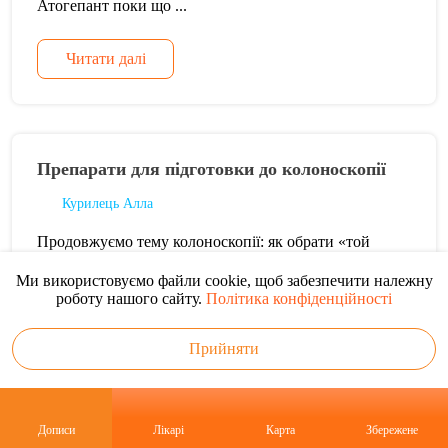
Атогепант поки що ...
Читати далі
Препарати для підготовки до колоноскопії
Курилець Алла
Продовжуємо тему колоноскопії: як обрати «той
самий» препарат для підготовки? 🩺💊 Правильне
Ми використовуємо файли cookie, щоб забезпечити належну
харчування перед процедурою - це лише половина
роботу нашого сайту.
Політика конфіденційності
успіху. ...
Прийняти
Читати далі
Дописи
Лікарі
Карта
Збережене