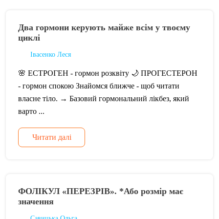
Два гормони керують майже всім у твоєму
циклі
Івасенко Леся
🌸 ЕСТРОГЕН - гормон розквіту 🌙 ПРОГЕСТЕРОН
- гормон спокою Знайомся ближче - щоб читати
власне тіло. → Базовий гормональний лікбез, який
варто ...
Читати далі
ФОЛІКУЛ «ПЕРЕЗРІВ». *Або розмір має
значення
Савицька Ольга