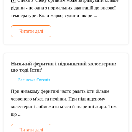
1️⃣ Спека У спеку організм може затримувати більше
рідини - це одна з нормальних адаптацій до високої
температури. Коли жарко, судини шкіри ...
Читати далі
Низький феритин і підвищений холестерин:
що тоді їсти?
Белінська Євгенія
При низькому феритині часто радять їсти більше
червоного м’яса та печінки. При підвищеному
холестерині - обмежити м’ясо й тваринні жири. Тож
що ...
Читати далі