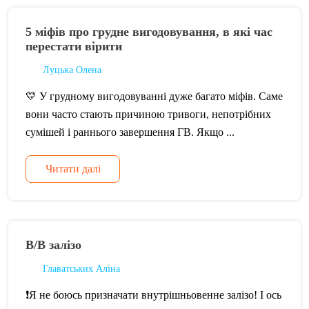
5 міфів про грудне вигодовування, в які час
перестати вірити
Луцька Олена
💛 У грудному вигодовуванні дуже багато міфів. Саме
вони часто стають причиною тривоги, непотрібних
сумішей і раннього завершення ГВ. Якщо ...
Читати далі
В/В залізо
Главатських Аліна
❗️Я не боюсь призначати внутрішньовенне залізо! І ось