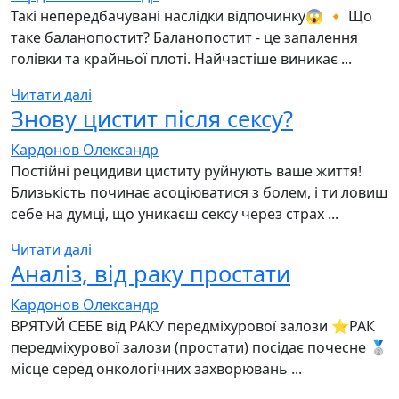
Такі непередбачувані наслідки відпочинку😱 🔸 Що
таке баланопостит? Баланопостит - це запалення
голівки та крайньої плоті. Найчастіше виникає ...
Читати далі
Знову цистит після сексу?
Кардонов Олександр
Постійні рецидиви циститу руйнують ваше життя!
Близькість починає асоціюватися з болем, і ти ловиш
себе на думці, що уникаєш сексу через страх ...
Читати далі
Аналіз, від раку простати
Кардонов Олександр
ВРЯТУЙ СЕБЕ від РАКУ передміхурової залози ⭐️РАК
передміхурової залози (простати) посідає почесне 🥈
місце серед онкологічних захворювань ...