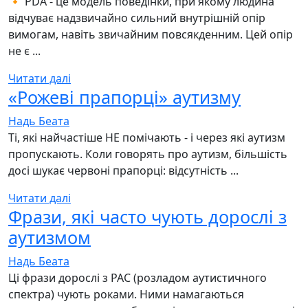
🔸 PDA - це модель поведінки, при якому людина
відчуває надзвичайно сильний внутрішній опір
вимогам, навіть звичайним повсякденним. Цей опір
не є ...
Читати далі
«Рожеві прапорці» аутизму
Надь Беата
Ті, які найчастіше НЕ помічають - і через які аутизм
пропускають. Коли говорять про аутизм, більшість
досі шукає червоні прапорці: відсутність ...
Читати далі
Фрази, які часто чують дорослі з
аутизмом
Надь Беата
Ці фрази дорослі з РАС (розладом аутистичного
спектра) чують роками. Ними намагаються