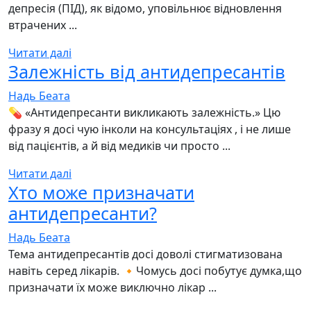
депресія (ПІД), як відомо, уповільнює відновлення
втрачених ...
Читати далі
Залежність від антидепресантів
Надь Беата
💊 «Антидепресанти викликають залежність.» Цю
фразу я досі чую інколи на консультаціях , і не лише
від пацієнтів, а й від медиків чи просто ...
Читати далі
Хто може призначати
антидепресанти?
Надь Беата
Тема антидепресантів досі доволі стигматизована
навіть серед лікарів. 🔸Чомусь досі побутує думка,що
призначати їх може виключно лікар ...