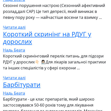
Сезонні порушення настрою (Сезонний афективний
розлад,далі САР) Це тип депресії, який виникає в
певну пору року — найчастіше восени та взимку ...
Читати далі
Короткий скринінг на РДУГ у
дорослих
Надь Беата
Короткий скринінговий перелік питань для підозри
РДУГ у дорослих👇🏻 👩🏻‍⚕️Для лікарів загальної практики
та інших спеціалістів у сфері охорони ...
Читати далі
Барбітурати
Надь Беата
Барбітурати - це клас препаратів, який широко
застосовувався 50-60 років тому для лікування