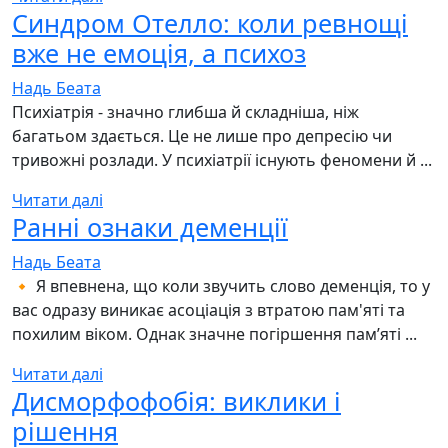
Синдром Отелло: коли ревнощі
вже не емоція, а психоз
Надь Беата
Психіатрія - значно глибша й складніша, ніж
багатьом здається. Це не лише про депресію чи
тривожні розлади. У психіатрії існують феномени й ...
Читати далі
Ранні ознаки деменції
Надь Беата
🔸 Я впевнена, що коли звучить слово деменція, то у
вас одразу виникає асоціація з втратою пам'яті та
похилим віком. Однак значне погіршення пам’яті ...
Читати далі
Дисморфофобія: виклики і
рішення