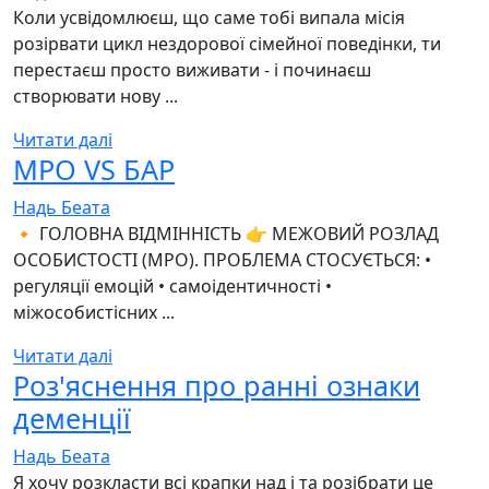
Коли усвідомлюєш, що саме тобі випала місія
розірвати цикл нездорової сімейної поведінки, ти
перестаєш просто виживати - і починаєш
створювати нову ...
Читати далі
МРО VS БАР
Надь Беата
🔸 ГОЛОВНА ВІДМІННІСТЬ 👉 МЕЖОВИЙ РОЗЛАД
ОСОБИСТОСТІ (МРО). ПРОБЛЕМА СТОСУЄТЬСЯ: •
регуляції емоцій • самоідентичності •
міжособистісних ...
Читати далі
Роз'яснення про ранні ознаки
деменції
Надь Беата
Я хочу розкласти всі крапки над і та розібрати це