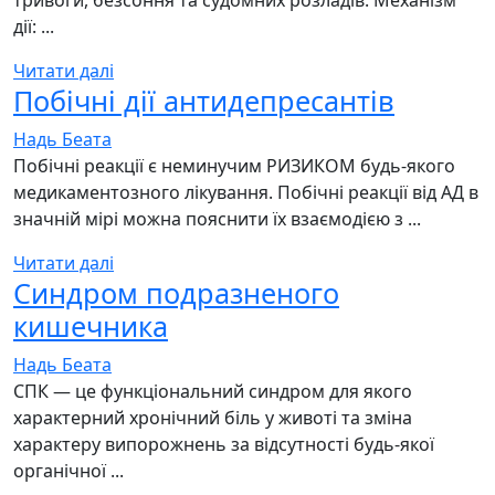
тривоги, безсоння та судомних розладів. Механізм
дії: ...
Читати далі
Побічні дії антидепресантів
Надь Беата
Побічні реакції є неминучим РИЗИКОМ будь-якого
медикаментозного лікування. Побічні реакції від АД в
значній мірі можна пояснити їх взаємодією з ...
Читати далі
Синдром подразненого
кишечника
Надь Беата
СПК — це функціональний синдром для якого
характерний хронічний біль у животі та зміна
характеру випорожнень за відсутності будь-якої
органічної ...