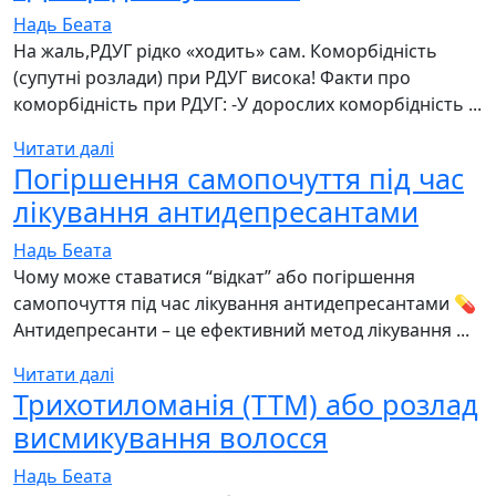
Надь Беата
На жаль,РДУГ рідко «ходить» сам. Коморбідність
(супутні розлади) при РДУГ висока! Факти про
коморбідність при РДУГ: -У дорослих коморбідність ...
Читати далі
Погіршення самопочуття під час
лікування антидепресантами
Надь Беата
Чому може ставатися “відкат” або погіршення
самопочуття під час лікування антидепресантами 💊
Антидепресанти – це ефективний метод лікування ...
Читати далі
Трихотиломанія (TTM) або розлад
висмикування волосся
Надь Беата