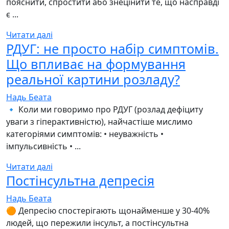
пояснити, спростити або знецінити те, що насправді
є ...
Читати далі
РДУГ: не просто набір симптомів.
Що впливає на формування
реальної картини розладу?
Надь Беата
🔹 Коли ми говоримо про РДУГ (розлад дефіциту
уваги з гіперактивністю), найчастіше мислимо
категоріями симптомів: • неуважність •
імпульсивність • ...
Читати далі
Постінсультна депресія
Надь Беата
🟠 Депресію спостерігають щонайменше у 30-40%
людей, що пережили інсульт, а постінсультна