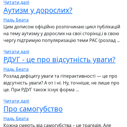
Читати далі
Аутизм у дорослих?
Надь Беата
Цим дописом офіційно розпочинаю цикл публікацій
на тему аутизму у дорослих на свої сторінці,і в свою
чергу підтримую популяризацію теми РАС (розлад ...
Читати далі
РДУГ - це про відсутність уваги?
Надь Беата
Розлад дефіциту уваги та гіперактивності — це про
відсутність уваги? А от і ні. Ну, точніше, не лише про
це. При РДУГ також існує форма ...
Читати далі
Про самогубство
Надь Беата
Кожна смерть від самогубства – це трагедія. Але