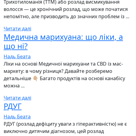
Трихотиломанія (TTM) або розлад висмикування
волосся — це хронічний розлад, що може початися
непомітно, але призводить до значних проблем із ...
Читати далі
Медична марихуана: що ліки, а
що ні?
Надь Беата
Ліки на основі Медичної марихуани та CBD із мас-
маркету: в чому різниця? Давайте розберемо
детальніше 👇🏼 Багато продуктів на основі канабісу
можна ...
Читати далі
РДУГ
Надь Беата
РДУГ (розлад дефіциту уваги з гіперактивністю) не є
виключно дитячим діагнозом, цей розлад