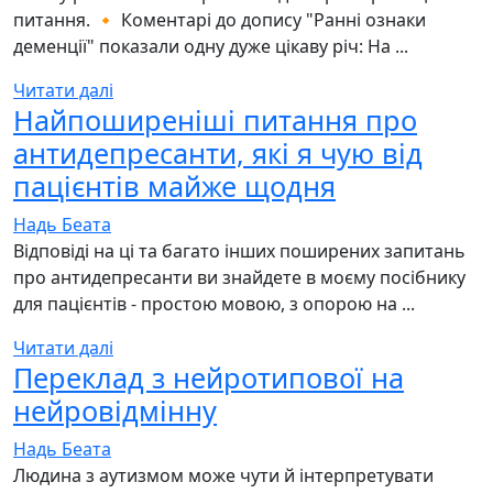
питання. 🔸 Коментарі до допису "Ранні ознаки
деменції" показали одну дуже цікаву річ: На ...
Читати далі
Найпоширеніші питання про
антидепресанти, які я чую від
пацієнтів майже щодня
Надь Беата
Відповіді на ці та багато інших поширених запитань
про антидепресанти ви знайдете в моєму посібнику
для пацієнтів - простою мовою, з опорою на ...
Читати далі
Переклад з нейротипової на
нейровідмінну
Надь Беата
Людина з аутизмом може чути й інтерпретувати