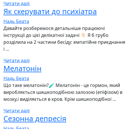
Читати далі
Як скерувати до психіатра
Надь Беата
Давайте розберемося детальніше працюючі
інструкції до цієї делікатної задачі 👇🏻 Я б грубо
розділила на 2 частини бесіду: емпатійне приєднання
і ...
Читати далі
Мелатонін
Надь Беата
Що таке мелатонін?🧪 Мелатонін - це гормон, який
виробляється шишкоподібною залозою (епіфізом) в
мозку,і виділяється в кров. Крім шишкоподібної ...
Читати далі
Сезонна депресія
Надь Беата