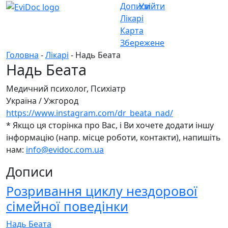
Дописи
Увійти
Лікарі
Карта
Збережене
Головна
-
Лікарі
- Надь Беата
Надь Беата
Медичний психолог, Психіатр
Україна
/
Ужгород
https://www.instagram.com/dr_beata_nad/
* Якщо ця сторінка про Вас, і Ви хочете додати іншу
інформацію (напр. місце роботи, контакти), напишіть
нам:
info@evidoc.com.ua
Дописи
Розривання циклу нездорової
сімейної поведінки
Надь Беата