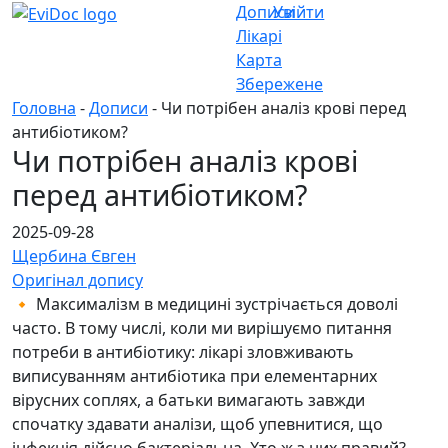
Дописи
Увійти
Лікарі
Карта
Збережене
Головна
-
Дописи
- Чи потрібен аналіз крові перед
антибіотиком?
Чи потрібен аналіз крові
перед антибіотиком?
2025-09-28
Щербина Євген
Оригінал допису
🔸 Максималізм в медицині зустрічається доволі
часто. В тому числі, коли ми вирішуємо питання
потреби в антибіотику: лікарі зловживають
виписуванням антибіотика при елементарних
вірусних соплях, а батьки вимагають завжди
спочатку здавати аналізи, щоб упевнитися, що