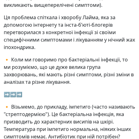
викликають вищеперелічені симптоми).
Ця проблема спіткала і хворобу Лайма, яка за
допомогою інтернету та інста-б’юті-блогерів
перетворилася з конкретної інфекції зі своїми
специфічними симптомами і лікуванням у нічний жах
іпохондрика.
🔸 Коли ми говоримо про бактеріальні інфекції, то
ми розуміємо, що це дуже велика група
захворювань, які мають різні симптоми, різні зміни в
аналізах та різне лікування.
➡️➡️➡️
🔸 Візьмемо, до прикладу, імпетиго (часто називають
"стрептодермією"). Це бактеріальна інфекція, яка
призводить до характерних висипів на шкірі.
Температура при імпетиго нормальна, ніяких інших
симптомів немає. Антибіотик при ній потрібен?