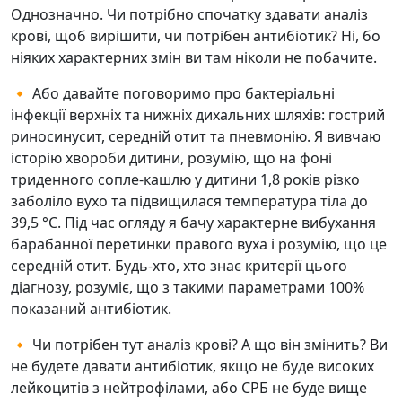
Однозначно. Чи потрібно спочатку здавати аналіз
крові, щоб вирішити, чи потрібен антибіотик? Ні, бо
ніяких характерних змін ви там ніколи не побачите.
🔸 Або давайте поговоримо про бактеріальні
інфекції верхніх та нижніх дихальних шляхів: гострий
риносинусит, середній отит та пневмонію. Я вивчаю
історію хвороби дитини, розумію, що на фоні
триденного сопле-кашлю у дитини 1,8 років різко
заболіло вухо та підвищилася температура тіла до
39,5 °С. Під час огляду я бачу характерне вибухання
барабанної перетинки правого вуха і розумію, що це
середній отит. Будь-хто, хто знає критерії цього
діагнозу, розуміє, що з такими параметрами 100%
показаний антибіотик.
🔸 Чи потрібен тут аналіз крові? А що він змінить? Ви
не будете давати антибіотик, якщо не буде високих
лейкоцитів з нейтрофілами, або СРБ не буде вище