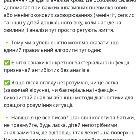
рішення - це здати аналізи крові. Це особливо сильно
допомагає при важких інвазивних пневмококових
або менінгококових захворюваннях (менінгіт, сепсис
та інші) у дітей дошкільного віку, коли час іде на
хвилини, і аналізи тут просто рятують життя.
🔸 Тому ми з упевненістю можемо сказати, що
єдиний правильний алгоритм тут один:
✅ Є чіткі ознаки конкретної бактеріальної інфекції -
призначай антибіотик без аналізів.
✅ Якщо після огляду незрозуміло, чи це легка
(зазвичай вірусна), чи бактеріальна інфекція -
використай аналізи або інші методи діагностики для
кращого розуміння ситуації.
🔸 Навіщо я це все писав? Шановні колеги та батьки,
не травмуйте, будь ласка, дітей непотрібними
аналізами там, де відповідь і так лежить на поверхні.