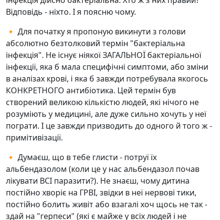
інфекція дійсно бактеріальна. Хто ж з них правий?
Відповідь - ніхто. І я поясню чому.
🔸 Для початку я пропоную викинути з голови
абсолютно безтолковий термін "бактеріальна
інфекція". Не існує ніякої ЗАГАЛЬНОЇ бактеріальної
інфекції, яка б мала специфічні симптоми, або зміни
в аналізах крові, і яка б завжди потребувала якогось
КОНКРЕТНОГО антибіотика. Цей термін був
створений великою кількістю людей, які нічого не
розуміють у медицині, але дуже сильно хочуть у неї
пограти. І це завжди призводить до одного й того ж -
примітивізації.
🔸 Думаєш, що в тебе глисти - потруї їх
альбендазолом (коли це у нас альбендазол почав
лікувати ВСІ паразити?). Не знаєш, чому дитина
постійно хворіє на ГРВІ, звідки в неї нервові тики,
постійно болить живіт або взагалі хоч щось не так -
здай на "герпеси" (які є майже у всіх людей і не