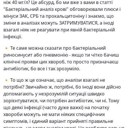
ніж 40 мг/л? Це абсурд, бо ми вже з вами в статті
"Бактеріальний аналіз крові" обговорювали плюси і
мінуси ЗАК, СРБ та прокальцитоніну і знаємо, що
зміни в аналізах можуть ЗАТРИМУВАТИСЯ, а іноді
взагалі ніяк не реагувати при явній бактеріальній
інфекції.
🔸 Те саме можна сказати про бактеріальний
риносинусит або пневмонію - якщо ти чітко бачиш
клінічні прояви цих хвороб, то просто призначаєш
антибіотик, бо все і так зрозуміло.
🔸 То що ж це означає, що аналізи взагалі не
потрібні? Звичайно ж, потрібні, бо іноді вони дійсно
допомагають у незрозумілій ситуації швидко
зорієнтуватися, чи потрібен антибіотик, чи ні. Тому
що деякі інфекції (часто дуже важкі) на початку
хвороби можуть не мати ніяких специфічних
симптомів, і єдиний варіант прийняті правильне