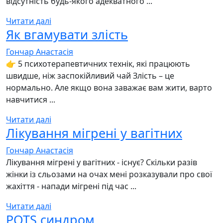
відсутність будь-якого адекватного ...
Читати далі
Як вгамувати злість
Гончар Анастасія
👉 5 психотерапевтичних технік, які працюють
швидше, ніж заспокійливий чай Злість – це
нормально. Але якщо вона заважає вам жити, варто
навчитися ...
Читати далі
Лікування мігрені у вагітних
Гончар Анастасія
Лікування мігрені у вагітних - існує? Скільки разів
жінки із сльозами на очах мені розказували про свої
жахіття - напади мігрені під час ...
Читати далі
POTS синдром