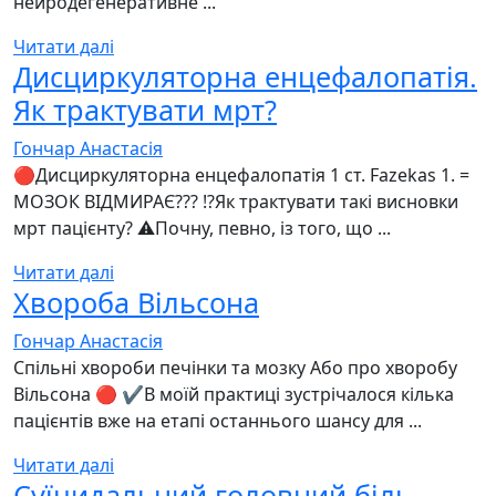
нейродегенеративне ...
Читати далі
Дисциркуляторна енцефалопатія.
Як трактувати мрт?
Гончар Анастасія
🔴Дисциркуляторна енцефалопатія 1 ст. Fazekas 1. =
МОЗОК ВІДМИРАЄ??? ⁉️Як трактувати такі висновки
мрт пацієнту? ⚠️Почну, певно, із того, що ...
Читати далі
Хвороба Вільсона
Гончар Анастасія
Спільні хвороби печінки та мозку Або про хворобу
Вільсона 🔴 ✔️В моїй практиці зустрічалося кілька
пацієнтів вже на етапі останнього шансу для ...
Читати далі
Суїцидальний головний біль