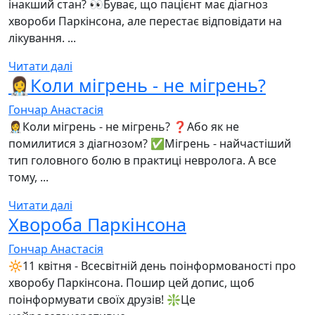
інакший стан? 👀Буває, що пацієнт має діагноз
хвороби Паркінсона, але перестає відповідати на
лікування. ...
Читати далі
👩‍⚕️Коли мігрень - не мігрень?
Гончар Анастасія
👩‍⚕️Коли мігрень - не мігрень? ❓Або як не
помилитися з діагнозом? ✅Мігрень - найчастіший
тип головного болю в практиці невролога. А все
тому, ...
Читати далі
Хвороба Паркінсона
Гончар Анастасія
🔆11 квітня - Всесвітній день поінформованості про
хворобу Паркінсона. Пошир цей допис, щоб
поінформувати своїх друзів! ❇️Це