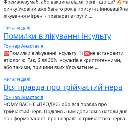
Фреманезумаб, або вакцина від мігрені - що це? 🔥На
ринку України вже багато років присутнє інноваційне
лікування мігрені - препарат з групи ...
Читати далі
Помилки в лікуванні інсульту
Гончар Анастасія
🆘Помилки в лікуванні інсульту: 1) 🆘не встановити
етіологію. Так, біля 30% інсультів є криптогенними,
або такими, причини яких зʼясувати не ...
Читати далі
Вся правда про трійчастий нерв
Гончар Анастасія
ЧОМУ ВАС НЕ «ПРОДУЄ» або вся правда про
трійчастий нерв. Поділись цим дописом з нагоди дня
поінформованості про невралгію трійчастого нерва.
...