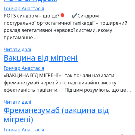
Гончар Анастасія
POTS синдром – що це?🎈 ⠀ ✔️Синдром
постуральної ортостатичної тахікардії – поширений
розлад вегетативної нервової системи, якому
притаманне ...
Читати далі
Вакцина від мігрені
Гончар Анастасія
«ВАКЦИНА ВІД МІГРЕНІ» - так почали називати
фреманезумаб через його надзвичайно високу
ефективність пацієнти. ⠀ Під цим розуміють, що це ...
Читати далі
Фреманезумаб (вакцина від
мігрені)
Гончар Анастасія