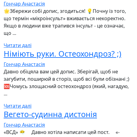
Гончар Анастасія
🌟Збережи собі допис, згодиться! 💡Почну із того,
що термін «мікроінсульт» вживається некоректно.
Якщо в людини вже трапився інсульт - це означає,
що ...
Читати далі
Німіють руки. Остеохондроз? ;)
Гончар Анастасія
Давно обіцяла вам цей допис. Зберігай, щоб не
загубити, поширюй в сторіз, щоб всі були обізнані ;)
🆘Чомусь злощасний остеохондроз (який, нагадую,
...
Читати далі
Вегето-судинна дистонія
Гончар Анастасія
«ВСД» 😶‍🌫️ ⠀ Давно хотіла написати цей пост. ⠀ «-