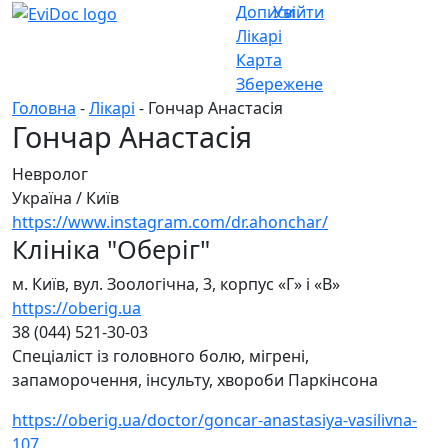
Дописи
Увійти
Лікарі
Карта
Збережене
Головна
-
Лікарі
- Гончар Анастасія
Гончар Анастасія
Невролог
Україна
/
Київ
https://www.instagram.com/dr.ahonchar/
Клініка "Оберіг"
м. Київ, вул. Зоологічна, 3, корпус «Г» і «В»
https://oberig.ua
38 (044) 521-30-03
Спеціаліст із головного болю, мігрені,
запаморочення, інсульту, хвороби Паркінсона
https://oberig.ua/doctor/goncar-anastasiya-vasilivna-
107