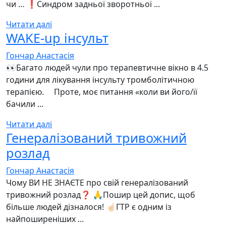
чи … ❗️Синдром задньої зворотньої ...
Читати далі
WAKE-up інсульт
Гончар Анастасія
👀Багато людей чули про терапевтичне вікно в 4.5
години для лікування інсульту тромболітичною
терапією. ⠀ Проте, моє питання «коли ви його/її
бачили ...
Читати далі
Генералізований тривожний
розлад
Гончар Анастасія
Чому ВИ НЕ ЗНАЄТЕ про свій генералізований
тривожний розлад❓ 🙏Пошир цей допис, щоб
більше людей дізналося! ☝🏻ГТР є одним із
найпоширеніших ...