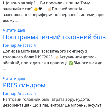
Що воно за звір? ⠀ Ви просили - я пишу. Тому
залишайте свої 👍❤️ ⠀ ☝🏻Полінейропатія -
захворювання периферичної нервової системи, при
якому ...
Читати далі
Посттравматичний головний біль
Гончар Анастасія
Допис за мотивами всесвітнього конгресу з
головного болю IHSC2023. ☝🏻Актуальний допис -
зберігай, пригодиться в практиці! ✅Відноситься до
...
Читати далі
PRES синдром
Гончар Анастасія
Раптовий головний біль, втрата зору, нудота,
дезорієнтація - що з пацієнтом? Це мігрень, інсульт