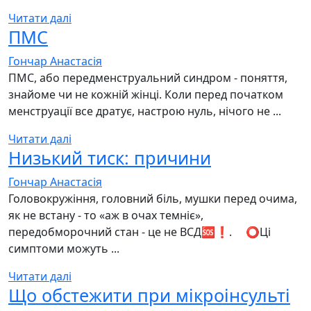
Читати далі
ПМС
Гончар Анастасія
ПМС, або передменструальний синдром - поняття,
знайоме чи не кожній жінці. Коли перед початком
менструації все дратує, настрою нуль, нічого не ...
Читати далі
Низький тиск: причини
Гончар Анастасія
Головокружіння, головний біль, мушки перед очима,
як не встану - то «аж в очах темніє»,
передобморочний стан - це не ВСД🆘❗️. ⠀ ⭕️Ці
симптоми можуть ...
Читати далі
Що обстежити при мікроінсульті