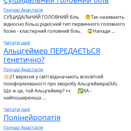
Гончар Анастасія
СУЇЦИДАЛЬНИЙ ГОЛОВНИЙ біль ⠀ 🤔Так називають
відносно більш рідкісний тип первинного головного
болю - кластерний головний біль. ⠀ 😱Напади ...
Читати далі
Альцгеймер ПЕРЕДАЄТЬСЯ
генетично?
Гончар Анастасія
🔆21 вересня у світі відзначають всесвітній
поінформованості про хворобу Альцгеймера(ХА). ⠀
Що ж це, той Альцгеймер? 👀 ⠀ ✅ХА -
найпоширеніша ...
Читати далі
Полінейропатія
Гончар Анастасія