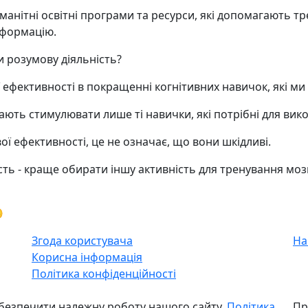
оманітні освітні програми та ресурси, які допомагають 
нформацію.
 розумову діяльність?
ї ефективності в покращенні когнітивних навичок, які м
ають стимулювати лише ті навички, які потрібні для вико
ої ефективності, це не означає, що вони шкідливі.
ть - краще обирати іншу активність для тренування мозк

Згода користувача
На
Корисна інформація
Політика конфіденційності
безпечити належну роботу нашого сайту.
Політика
Пр