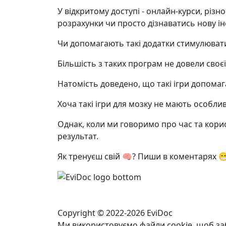
У відкритому доступі - онлайн-курси, різн
розрахунки чи просто дізнаватись нову і
Чи допомагають такі додатки стимулювати
Більшість з таких програм не довели своє
Натомість доведено, що такі ігри допомаг
Хоча такі ігри для мозку не мають особлив
Однак, коли ми говоримо про час та корис
результат.
Як тренуєш свій 🧠? Пиши в коментарях 
Copyright © 2022-2026 EviDoc
Ми використовуємо файли cookie, щоб за