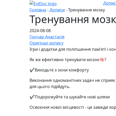
Допи
Головна
-
Дописи
- Тренування мозку
Тренування мозк
2024-08-08
Гончар Анастасія
Оригінал допису
Ігри і додатки для поліпшення памʼяті і ко
Як же ефективно тренувати мозок🧠?
✔️Виходьте з зони комфорту
Виконання одноманітних задач не сприяє
для цього підійдуть.
✔️Подорожуйте та шукайте нові шляхи
Освоєння нової місцевості - це завжди х