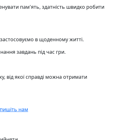
тренувати пам'ять, здатність швидко робити
и застосовуємо в щоденному житті.
нання завдань під час гри.
у, від якої справді можна отримати
пишіть нам
ийняти