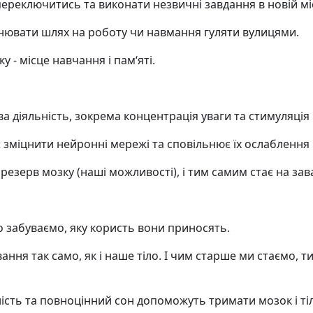
ереключитись та виконати незвичні завдання в новій мі
нювати шлях на роботу чи навмання гуляти вулицями.
у - місце навчання і пам‘яті.
а діяльність, зокрема концентрація уваги та стимуляція 
зміцнити нейронні мережі та сповільнює їх ослаблення в
езерв мозку (наші можливості), і тим самим стає на зава
то забуваємо, яку користь вони приносять.
ння так само, як і наше тіло. І чим старше ми стаємо, 
сть та повноцінний сон допоможуть тримати мозок і тіл