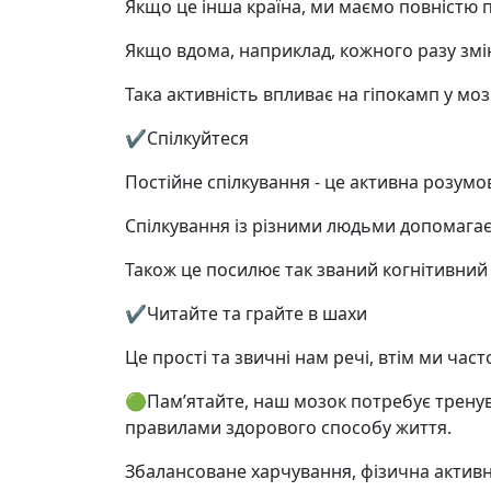
Якщо це інша країна, ми маємо повністю п
Якщо вдома, наприклад, кожного разу змі
Така активність впливає на гіпокамп у мозк
✔️Спілкуйтеся
Постійне спілкування - це активна розумов
Спілкування із різними людьми допомагає 
Також це посилює так званий когнітивний р
✔️Читайте та грайте в шахи
Це прості та звичні нам речі, втім ми час
🟢Пам’ятайте, наш мозок потребує тренува
правилами здорового способу життя.
Збалансоване харчування, фізична активні