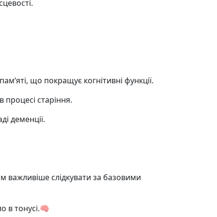
сцевості.
пам‘яті, що покращує когнітивні функції.
 процесі старіння.
ді деменції.
тим важливіше слідкувати за базовими
о в тонусі.🧠