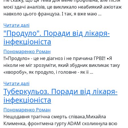
Не скажу, що ця тема для мене профільна, але після
моєї здачі аналізів, це викликало неабиякий ажіотаж
навколо цього француза. І так, я вже маю ...
Читати далі
"Продуло". Поради від лікаря-
інфекціоніста
Пономаренко Роман
‼️«Продуло» - це не діагноз і не причина ГРВІ‼️ ▪️Я
ніколи не міг зрозуміти, який збудник викликає таку
«хворобу», як продуло, і головне - як її ...
Читати далі
Туберкульоз. Поради від лікаря-
інфекціоніста
Пономаренко Роман
Нещодавня трагічна смерть співака,Михайла
Клименка, фронтмена гурту ADAM сколихнула всю