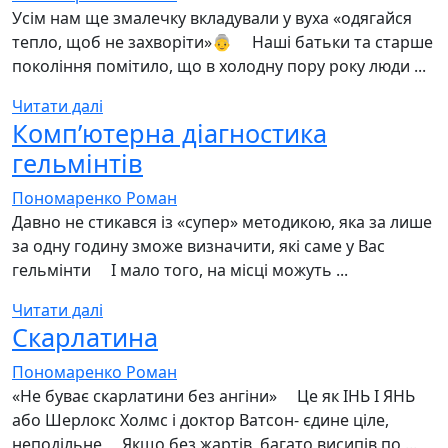
Усім нам ще змалечку вкладували у вуха «одягайся
тепло, щоб не захворіти»👵 ⠀ Наші батьки та старше
покоління помітило, що в холодну пору року люди ...
Читати далі
Компʼютерна діагностика
гельмінтів
Пономаренко Роман
Давно не стикався із «супер» методикою, яка за лише
за одну годину зможе визначити, які саме у Вас
гельмінти ⠀ І мало того, на місці можуть ...
Читати далі
Скарлатина
Пономаренко Роман
«Не буває скарлатини без ангіни» ⠀ Це як ІНЬ І ЯНЬ
або Шерлокс Холмс і доктор Ватсон- єдине ціле,
неподільне ⠀ Якщо без жартів, багато висипів по ...