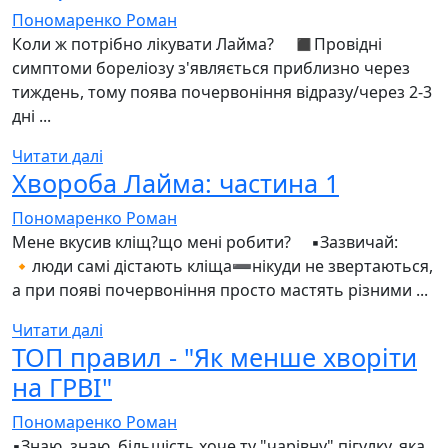
Пономаренко Роман
Коли ж потрібно лікувати Лайма? ⠀ ◼️Провідні
симптоми бореліозу з'являється приблизно через
тиждень, тому поява почервоніння відразу/через 2-3
дні ...
Читати далі
Хвороба Лайма: частина 1
Пономаренко Роман
Мене вкусив кліщ?що мені робити? ⠀ ▪️Зазвичай:
🔸люди самі дістають кліща➖нікуди не звертаються,
а при появі почервоніння просто мастять різними ...
Читати далі
ТОП правил - "Як менше хворіти
на ГРВІ"
Пономаренко Роман
▪️Знаю, знаю, більшість хоче ту "чарівну" пігулку, яка