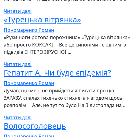
Читати далі
«Турецька вітрянка»
Пономаренко Роман
«Руки-ноги-ротова порожнина» «Турецька вітрянка»
або просто КОКСАКІ ⠀ Все це синоніми і є одним із
підвидів ЕНТЕРОВІРУСНОЇ ...
Читати далі
Гепатит А. Чи буде єпідемія?
Пономаренко Роман
Думав, що мені не прийдеться писати про цю
ЗАРАЗУ, спалах тихенько стихне, а я згодом щось
розповім ⠀ Але, не тут то було На 3 листопада на ...
Читати далі
Волосоголовець
Пономаренко Роман