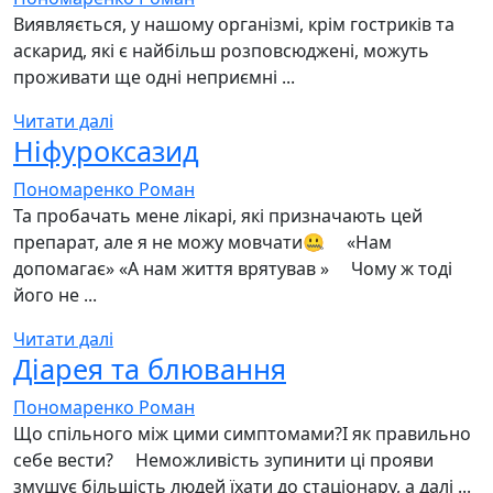
Виявляється, у нашому організмі, крім гостриків та
аскарид, які є найбільш розповсюджені, можуть
проживати ще одні неприємні ...
Читати далі
Ніфуроксазид
Пономаренко Роман
Та пробачать мене лікарі, які призначають цей
препарат, але я не можу мовчати🤐 ⠀ «Нам
допомагає» «А нам життя врятував » ⠀ Чому ж тоді
його не ...
Читати далі
Діарея та блювання
Пономаренко Роман
Що спільного між цими симптомами?І як правильно
себе вести? ⠀ Неможливість зупинити ці прояви
змушує більшість людей їхати до стаціонару, а далі ...