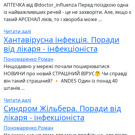
АПТЕЧКА від @doctor_influenza Перед поїздкою одна
із найважливіших речей - це не захворіти. Але, якщо є
такий АРСЕНАЛ ліків, то і хвороба може ...
Читати далі
Хантавірусна інфекція. Поради
від лікаря - інфекціоніста
Пономаренко Роман
Нещодавно у мережі почали поширюватися
НОВИНИ про новий СТРАШНИЙ ВІРУС🤔 Чи справді
він такий страшний? 🔸 ANDES Один із понад 40
штанів ...
Читати далі
Синдром Жільбера. Поради від
лікаря - інфекціоніста
Пономаренко Роман