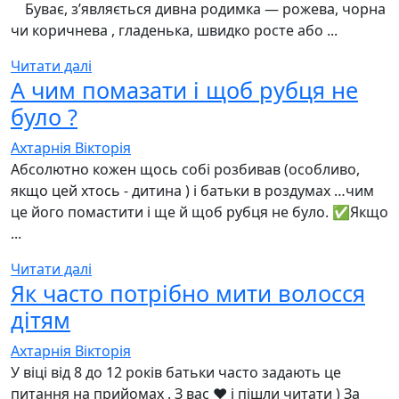
⠀ Буває, з’являється дивна родимка — рожева, чорна
чи коричнева , гладенька, швидко росте або ...
Читати далі
А чим помазати і щоб рубця не
було ?
Ахтарнія Вікторія
Абсолютно кожен щось собі розбивав (особливо,
якщо цей хтось - дитина ) і батьки в роздумах …чим
це його помастити і ще й щоб рубця не було. ✅Якщо
...
Читати далі
Як часто потрібно мити волосся
дітям
Ахтарнія Вікторія
У віці від 8 до 12 років батьки часто задають це
питання на прийомах . З вас ❤️ і пішли читати ) За