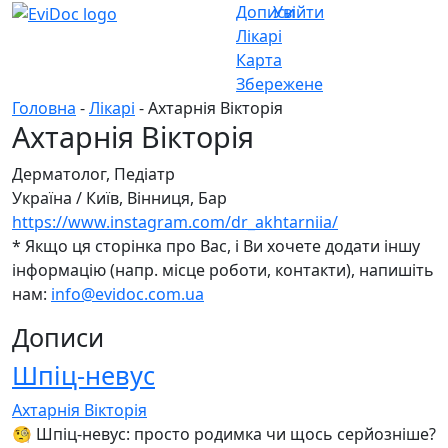
Дописи
Увійти
Лікарі
Карта
Збережене
Головна
-
Лікарі
- Ахтарнія Вікторія
Ахтарнія Вікторія
Дерматолог, Педіатр
Україна
/
Київ, Вінниця, Бар
https://www.instagram.com/dr_akhtarniia/
* Якщо ця сторінка про Вас, і Ви хочете додати іншу
інформацію (напр. місце роботи, контакти), напишіть
нам:
info@evidoc.com.ua
Дописи
Шпіц-невус
Ахтарнія Вікторія
🧐 Шпіц-невус: просто родимка чи щось серйозніше?