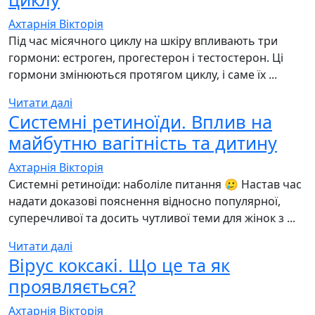
Ахтарнія Вікторія
Під час місячного циклу на шкіру впливають три
гормони: естроген, прогестерон і тестостерон. Ці
гормони змінюються протягом циклу, і саме їх ...
Читати далі
Системні ретиноїди. Вплив на
майбутню вагітність та дитину
Ахтарнія Вікторія
Системні ретиноїди: наболіле питання 🥲 Настав час
надати доказові пояснення відносно популярної,
суперечливої та досить чутливої теми для жінок з ...
Читати далі
Вірус коксакі. Що це та як
проявляється?
Ахтарнія Вікторія