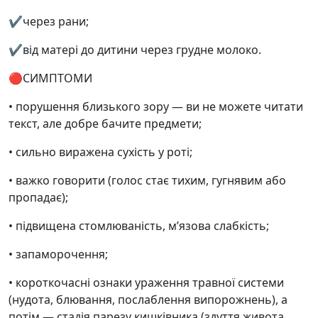
✔️через рани;
✔️від матері до дитини через грудне молоко.
🔴СИМПТОМИ
• порушення близького зору — ви не можете читати
текст, але добре бачите предмети;
• сильно виражена сухість у роті;
• важко говорити (голос стає тихим, гугнявим або
пропадає);
• підвищена стомлюваність, м’язова слабкість;
• запаморочення;
• короткочасні ознаки ураження травної системи
(нудота, блювання, послаблення випорожнень), а
потім — стадія парезу кишківника (здуття живота,