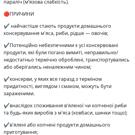
параліч (м’язова слабкість).
🔴ПРИЧИНИ
✔️ найчастіше стають продукти домашнього
консервування м'яса, риби, рідше — овочів;
✔️Потенційно небезпечними є усі консервовані
продукти, які були погано вимиті, неправильно/
недостатньо термічно оброблені, транспортувались
або зберігались неналежним чином;
✔️консерви, у яких все гаразд з терміном
придатності, виглядом і смаком, можуть бути
зараженими.
✔️внаслідок споживання в'яленої чи копченої риби
та будь-яких виробів з м'яса (ковбаси, шинки тощо);
✔️в'ялені або копчені продукти домашнього
приготування;