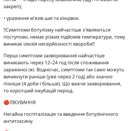
закреп);
• ураження м’язів шиї та кінцівок.
‼️Симптоми ботулізму найчастіше з'являються
поступово, немає різких підйомів температури, тому
виникає ілюзія несерйозності хвороби‼️
Перші симптоми захворювання найчастіше
виникають через 12–24 год після споживання
зараженої їжі. Водночас, симптоми так само можуть
виникнути раніше (уже через 2 год) або значно
пізніше (4 доби і більше). Що важче захворювання,
то коротший інкубацій період.
🔴ЛІКУВАННЯ
Негайна госпіталізація та введення ботулінічного
антитоксину.