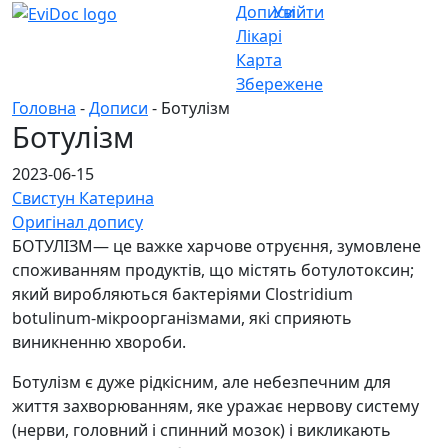
Дописи
Увійти
Лікарі
Карта
Збережене
Головна
-
Дописи
- Ботулізм
Ботулізм
2023-06-15
Свистун Катерина
Оригінал допису
БОТУЛІЗМ— це важке харчове отруєння, зумовлене
споживанням продуктів, що містять ботулотоксин;
який виробляються бактеріями Clostridium
botulinum-мікроорганізмами, які сприяють
виникненню хвороби.
Ботулізм є дуже рідкісним, але небезпечним для
життя захворюванням, яке уражає нервову систему
(нерви, головний і спинний мозок) і викликають