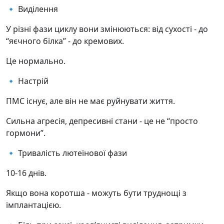
🔹 Виділення
У різні фази циклу вони змінюються: від сухості - до
“яєчного білка” - до кремових.
Це нормально.
🔹 Настрій
ПМС існує, але він не має руйнувати життя.
Сильна агресія, депресивні стани - це не “просто
гормони”.
🔹 Тривалість лютеїнової фази
10-16 днів.
Якщо вона коротша - можуть бути труднощі з
імплантацією.