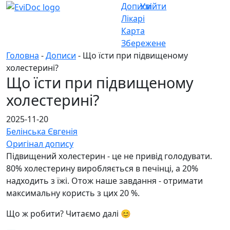
Дописи
Увійти
Лікарі
Карта
Збережене
Головна
-
Дописи
- Що їсти при підвищеному
холестерині?
Що їсти при підвищеному
холестерині?
2025-11-20
Белінська Євгенія
Оригінал допису
Підвищений холестерин - це не привід голодувати.
80% холестерину виробляється в печінці, а 20%
надходить з їжі. Отож наше завдання - отримати
максимальну користь з цих 20 %.
Що ж робити? Читаємо далі 😊