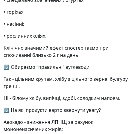
• спеціально збагачених йогуртах;
• горіхах;
• насінні;
• рослинних оліях.
Клінічно значимий ефект спостерігаємо при
споживанні близько 2 г на день.
5️⃣ Обираємо “правильні” вуглеводи.
Так - цільним крупам, хлібу з цільного зерна, булгуру,
гречці.
Ні - білому хлібу, випічці, здобі, солодким напоям.
6️⃣ На які продукти варто звернути увагу?
Авокадо - зниження ЛПНЩ за рахунок
мононенасичених жирів;