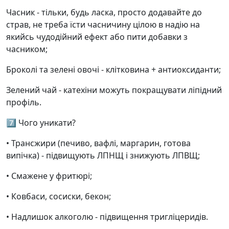
Часник - тільки, будь ласка, просто додавайте до
страв, не треба їсти часничину цілою в надію на
якийсь чудодійний ефект або пити добавки з
часником;
Броколі та зелені овочі - клітковина + антиоксиданти;
Зелений чай - катехіни можуть покращувати ліпідний
профіль.
7️⃣ Чого уникати?
• Трансжири (печиво, вафлі, маргарин, готова
випічка) - підвищують ЛПНЩ і знижують ЛПВЩ;
• Смажене у фритюрі;
• Ковбаси, сосиски, бекон;
• Надлишок алкоголю - підвищення тригліцеридів.