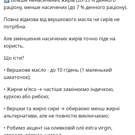
3️⃣ Більше ненасичених жирів (20-35 % денного
раціону, менше насичених (до 7 % денного раціону).
Повна відмова від вершкового масла чи сирів не
потрібна.
Але зменшення насичених жирів точно піде на
користь.
Що їсти?
• Вершкове масло - до 10 г/день (1 маленький
шматочок);
• Жирне м’ясо → частіше замінюємо індичкою,
куркою або рибою;
• Вершки та жирні сири → обираємо менш жирні
альтернативи, але не повністю виключаємо;
• Робимо акцент на оливковій олії extra virgin,