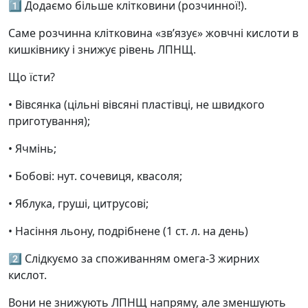
1️⃣ Додаємо більше клітковини (розчинної!).
Саме розчинна клітковина «зв’язує» жовчні кислоти в
кишківнику і знижує рівень ЛПНЩ.
Що їсти?
• Вівсянка (цільні вівсяні пластівці, не швидкого
приготування);
• Ячмінь;
• Бобові: нут. сочевиця, квасоля;
• Яблука, груші, цитрусові;
• Насіння льону, подрібнене (1 ст. л. на день)
2️⃣ Слідкуємо за споживанням омега-3 жирних
кислот.
Вони не знижують ЛПНЩ напряму, але зменшують