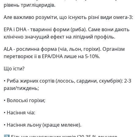
рівень тригліцеридів.
Але важливо розуміти, що існують різні види омега-3:
ЕРА і DHA - тваринні форми (риба). Саме вони дають
клінічно значущий ефект на ліпідний профіль.
ALA - рослинна форма (чіа, льон, горіхи). Організм
перетворює її в EPA/DHA лише на 5-10%.
Що їсти?
• Риба жирних сортів (лосось, сардини, скумбрія): 2-3
рази/тиждень;
• Волоські горіхи;
• Насіння чіа:
• Насіння льону (краще мелене).