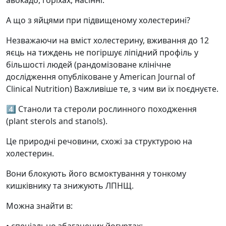
авокадо, горіхах, насінні.
А що з яйцями при підвищеному холестерині?
Незважаючи на вміст холестерину, вживання до 12
яєць на тиждень не погіршує ліпідний профіль у
більшості людей (рандомізоване клінічне
дослідження опубліковане у American Journal of
Clinical Nutrition) Важливіше те, з чим ви їх поєднуєте.
4️⃣ Станоли та стероли рослинного походження
(plant sterols and stanols).
Це природні речовини, схожі за структурою на
холестерин.
Вони блокують його всмоктування у тонкому
кишківнику та знижують ЛПНЩ.
Можна знайти в: