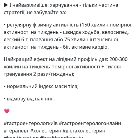
▶️ І найважливіше: харчування - тільки частина
стратегії, не забувайте за:
• регулярну фізичну активність (150 хвилин помірної
активності на тиждень - швидка ходьба, велосипед,
легкий біг, плавання або 75 хвилин інтенсивної
активності на тиждень - біг, активне кардіо.
Найкращий ефект на ліпідний профіль дає: 200-300
хвилин на тиждень помірної активності + силові
тренування 2 рази/тиждень);
• нормальний індекс маси тіла;
• відмову від паління.
💗
#гастроентерологкиїв #гастроентерологонлайн
#терапевт #холестерин #дієтахолестерин