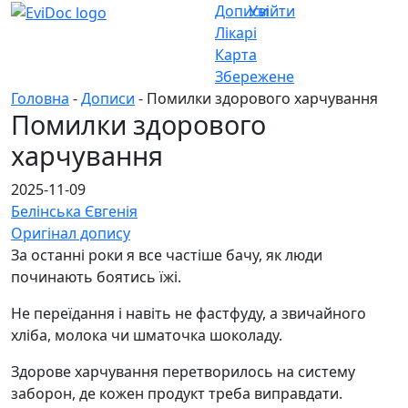
Дописи
Увійти
Лікарі
Карта
Збережене
Головна
-
Дописи
- Помилки здорового харчування
Помилки здорового
харчування
2025-11-09
Белінська Євгенія
Оригінал допису
За останні роки я все частіше бачу, як люди
починають боятись їжі.
Не переїдання і навіть не фастфуду, а звичайного
хліба, молока чи шматочка шоколаду.
Здорове харчування перетворилось на систему
заборон, де кожен продукт треба виправдати.