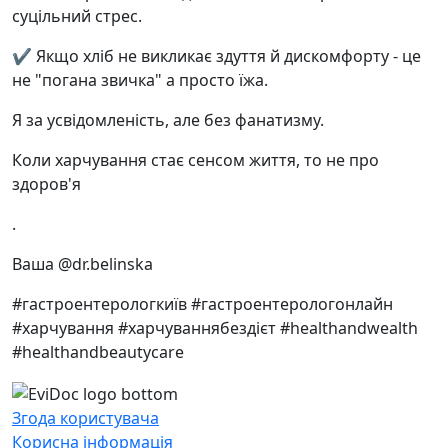
суцільний стрес.
✔️ Якщо хліб не викликає здуття й дискомфорту - це
не "погана звичка" а просто їжа.
Я за усвідомленість, але без фанатизму.
Коли харчування стає сенсом життя, то не про
здоров'я
.
Ваша @dr.belinska
#гастроентерологкиїв #гастроентерологонлайн
#харчування #харчуваннябездієт #healthandwealth
#healthandbeautycare
Згода користувача
Корисна інформація