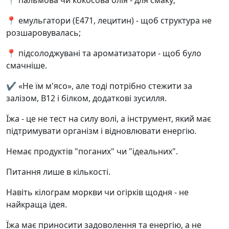
📍 пальмова чи кокосова олія - для смаку;
📍 емульгатори (Е471, лецитин) - щоб структура не
розшаровувалась;
📍 підсолоджувані та ароматизатори - щоб було
смачніше.
✔️ «Не їм м'ясо», але тоді потрібно стежити за
залізом, В12 і білком, додаткові зусилля.
Їжа - це не тест на силу волі, а інструмент, який має
підтримувати організм і відновлювати енергію.
Немає продуктів "поганих" чи "ідеальних".
Питання лише в кількості.
Навіть кілограм моркви чи огірків щодня - не
найкраща ідея.
Їжа має приносити задоволення та енергію, а не