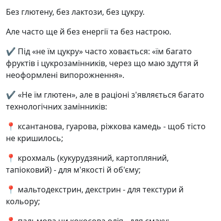
Без глютену, без лактози, без цукру.
Але часто ще й без енергії та без настрою.
✔️ Під «не їм цукру» часто ховається: «їм багато
фруктів і цукрозамінників, через що маю здуття й
неоформлені випорожнення».
✔️ «Не їм глютен», але в раціоні з'являється багато
технологічних замінників:
📍 ксантанова, гуарова, ріжкова камедь - щоб тісто
не кришилось;
📍 крохмаль (кукурудзяний, картопляний,
тапіоковий) - для м'якості й об'єму;
📍 мальтодекстрин, декстрин - для текстури й
кольору;