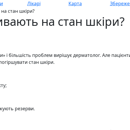
си
Лікарі
Карта
Збереже
 на стан шкіри?
ивають на стан шкіри?
ти» і більшість проблем вирішує дерматолог. Але пацієн
 погіршувати стан шкіри.
ту;
ажують резерви.