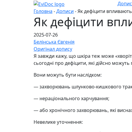
Допи
Головна
-
Дописи
- Як дефіцити впливають
Як дефіцити впл
2025-07-26
Белінська Євгенія
Оригінал допису
Я завжди кажу, що шкіра теж може «хворі
сьогодні про дефіцити, які дійсно можуть
Вони можуть бути наслідком:
— захворювань шлунково-кишкового трак
— нераціонального харчування;
— або хронічного захворювань, які висн
Невелике уточнення: