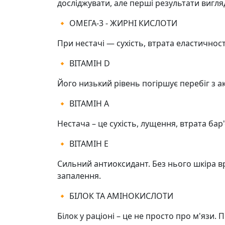
досліджувати, але перші результати вигл
🔸 ОМЕГА-3 - ЖИРНІ КИСЛОТИ
При нестачі — сухість, втрата еластичнос
🔸 ВІТАМІН D
Його низький рівень погіршує перебіг з а
🔸 ВІТАМІН А
Нестача – це сухість, лущення, втрата бар
🔸 ВІТАМІН Е
Сильний антиоксидант. Без нього шкіра в
запалення.
🔸 БІЛОК ТА АМІНОКИСЛОТИ
Білок у раціоні – це не просто про м'язи.