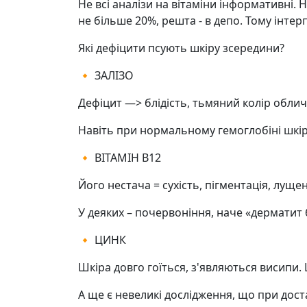
Не всі аналізи на вітаміни інформативні. 
не більше 20%, решта - в депо. Тому інте
Які дефіцити псують шкіру зсередини?
🔸 ЗАЛІЗО
Дефіцит —> блідість, тьмяний колір обличчя
Навіть при нормальному гемоглобіні шкі
🔸 ВІТАМІН В12
Його нестача = сухість, пігментація, луще
У деяких – почервоніння, наче «дерматит
🔸 ЦИНК
Шкіра довго гоїться, з'являються висипи. 
А ще є невеликі дослідження, що при дост