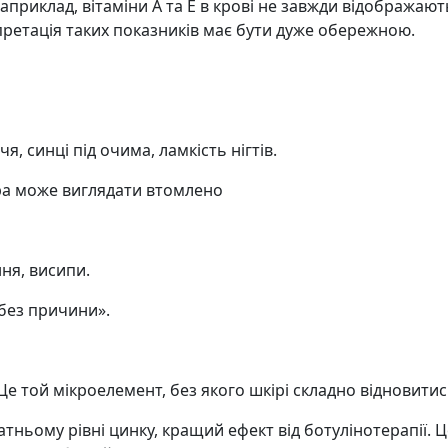
Наприклад, вітаміни A та E в крові не завжди відображаю
рпретація таких показників має бути дуже обережною.
, синці під очима, ламкість нігтів.
ра може виглядати втомлено
ння, висипи.
 без причини».
Це той мікроелемент, без якого шкірі складно відновитис
атньому рівні цинку, кращий ефект від ботулінотерапії.