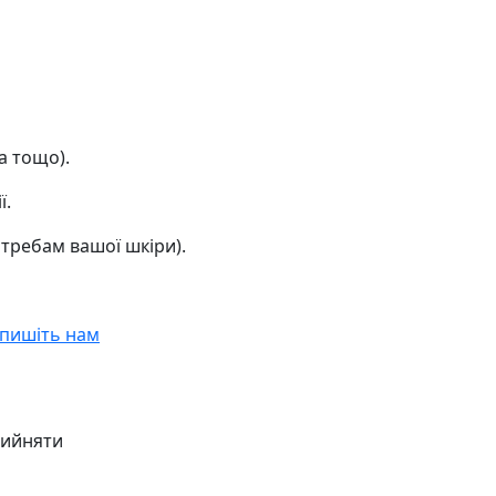
а тощо).
ї.
отребам вашої шкіри).
пишіть нам
ийняти