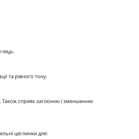
гляд».
ії та рівного тону.
ю. Також сприяє загоєнню і зменшенню
вельні цеглинки для: