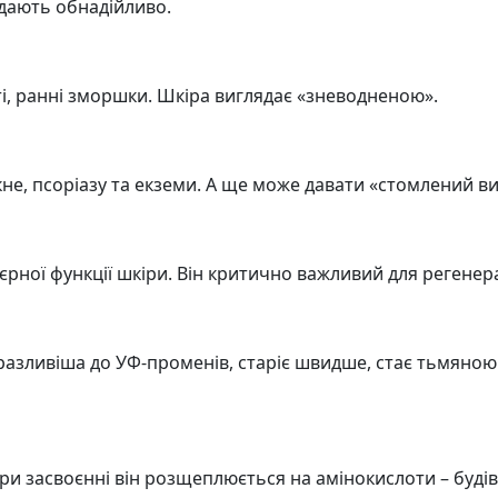
ядають обнадійливо.
ті, ранні зморшки. Шкіра виглядає «зневодненою».
кне, псоріазу та екземи. А ще може давати «стомлений ви
'єрної функції шкіри. Він критично важливий для регенерац
разливіша до УФ-променів, старіє швидше, стає тьмяно
 При засвоєнні він розщеплюється на амінокислоти – буді