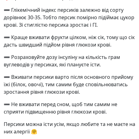
➖ Глікемічний індекс персиків залежно від сорту
дорівнює 30-35. Тобто персик помірно підіймає цукор
крові. Зі стиглістю персика зростає і ГІ.
➖ Краще вживати фрукти цілком, ніж сік, тому що сік
дасть швидший підйом рівня глюкози крові.
➖ Розраховуйте дозу інсуліну на кількість грам
вуглеводів у персиках, які плануєте їсти.
➖ Вживати персики варто після основного прийому
їжі (білок, овочі), тим самим буде сповільнюватись
зростання рівня глюкози крові.
➖ Не вживати перед сном, щоб тим самим не
сприяти підвищенню рівня глюкози крові.
Персики можна їсти усім, якщо любите та не маєте на
них алергії 🤗