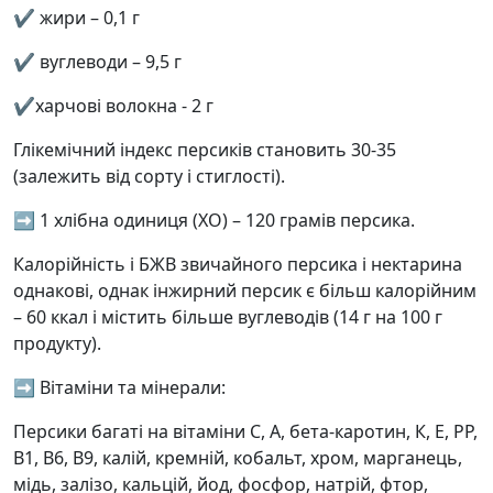
✔️ жири – 0,1 г
✔️ вуглеводи – 9,5 г
✔️харчові волокна - 2 г
Глікемічний індекс персиків становить 30-35
(залежить від сорту і стиглості).
➡️ 1 хлібна одиниця (ХО) – 120 грамів персика.
Калорійність і БЖВ звичайного персика і нектарина
однакові, однак інжирний персик є більш калорійним
– 60 ккал і містить більше вуглеводів (14 г на 100 г
продукту).
➡️ Вітаміни та мінерали:
Персики багаті на вітаміни С, А, бета-каротин, К, Е, РР,
В1, В6, В9, калій, кремній, кобальт, хром, марганець,
мідь, залізо, кальцій, йод, фосфор, натрій, фтор,