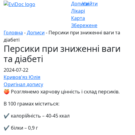
Дописи
Увійти
Лікарі
Карта
Збережене
Головна
-
Дописи
- Персики при зниженні ваги та
діабеті
Персики при зниженні ваги
та діабеті
2024-07-22
Кривов'яз Юлія
Оригінал допису
🍑 Розглянемо харчову цінність і склад персиків.
В 100 грамах міститься:
✔️ калорійність – 40-45 ккал
✔️ білки – 0,9 г