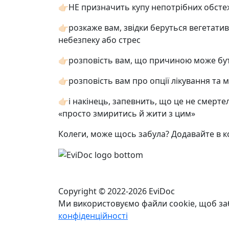
👉🏻НЕ призначить купу непотрібних обсте
👉🏻розкаже вам, звідки беруться вегетати
небезпеку або стрес
👉🏻розповість вам, що причиною може бу
👉🏻розповість вам про опції лікування т
👉🏻і накінець, запевнить, що це не смерт
«просто змиритись й жити з цим»
Колеги, може щось забула? Додавайте в ко
Copyright © 2022-2026 EviDoc
Ми використовуємо файли cookie, щоб за
конфіденційності