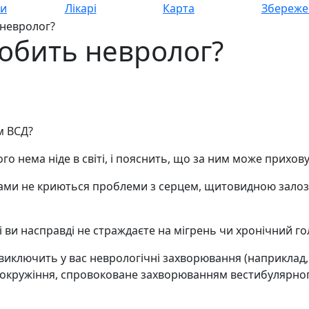
си
Лікарі
Карта
Збереже
 невролог?
робить невролог?
м ВСД?
кого нема ніде в світі, і пояснить, що за ним може прихов
мами не криються проблеми з серцем, щитовидною залоз
 і ви насправді не страждаєте на мігрень чи хронічний г
і виключить у вас неврологічні захворювання (наприкла
окружіння, спровоковане захворюванням вестибулярног