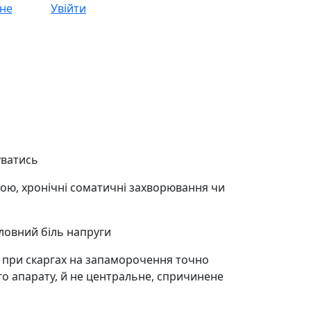
не
Увійти
уватись
ою, хронічні соматичні захворювання чи
оловний біль напруги
д, при скаргах на запаморочення точно
о апарату, й не центральне, спричинене