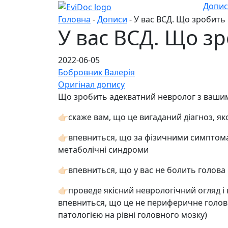
Допи
Головна
-
Дописи
- У вас ВСД. Що зробить
У вас ВСД. Що з
2022-06-05
Бобровник Валерія
Оригінал допису
Що зробить адекватний невролог з ваши
👉🏻скаже вам, що це вигаданий діагноз, я
👉🏻впевниться, що за фізичними симпто
метаболічні синдроми
👉🏻впевниться, що у вас не болить голова
👉🏻проведе якісний неврологічний огляд 
впевниться, що це не периферичне голов
патологією на рівні головного мозку)