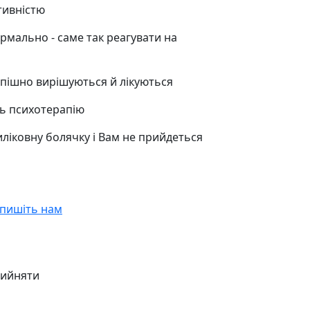
тивністю
нормально - саме так реагувати на
спішно вирішуються й лікуються
ть психотерапію
виліковну болячку і Вам не прийдеться
пишіть нам
ийняти