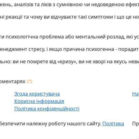
жень, аналізів та ліків з сумнівною чи недоведеною ефек
вні реакції та чому ви відчуваєте такі симптоми і що це 
ти психологічна проблема або ментальний розлад, які у
а менеджмент стресу, і якщо причина психогенна - поради
ельно: ви не помрете від «кризу», ви не хворі на якусь не
ментарях 🫶🏻
Згода користувача
На
Корисна інформація
Політика конфіденційності
безпечити належну роботу нашого сайту.
Політика
Пр