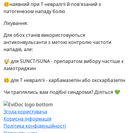
🥴наявний при Т невралгії й пов'язаний з
патогенезом нападу болю
Лікування:
Для обох станів використовуються
антиконвульсанти з метою контролю частоти
нападів, але:
🤯 для SUNCT/SUNA - препаратом вибору частіше є
ламотриджин
🥴 для Т невралгії - карбамазепін або окскарбазепін
Чи траплялись вам подібні синдроми? Діліться 💚
Згода користувача
Корисна інформація
Політика конфіденційності
Напишіть нам