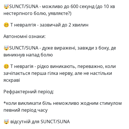
🤯SUNCT/SUNA - можливо до 600 секунд (до 10 хв
нестерпного болю, уявляєте?)
🥴 Т невралгія - зазвичай до 2 хвилин
Автономні ознаки:
🤯SUNCT/SUNA - дуже виражені, завжди з боку, де
виникнув напад болю
🥴 Т неврагія - рідко виникають, переважно, коли
зачіпається перша гілка нерву, але не настільки
яскраві
Рефрактерний період:
*коли викликати біль неможливо жодним стимулом
певний період часу
🤯 відсутній для SUNCT/SUNA