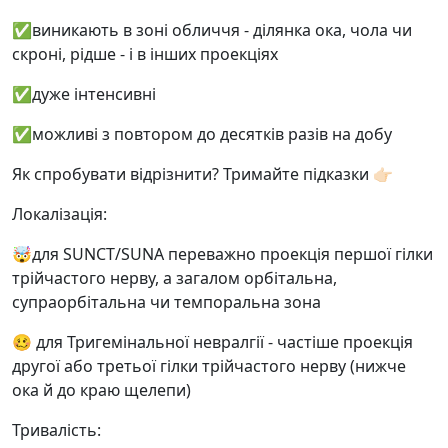
✅виникають в зоні обличчя - ділянка ока, чола чи
скроні, рідше - і в інших проекціях
✅дуже інтенсивні
✅можливі з повтором до десятків разів на добу
Як спробувати відрізнити? Тримайте підказки 👉🏻
Локалізація:
🤯для SUNCT/SUNA переважно проекція першої гілки
трійчастого нерву, а загалом орбітальна,
супраорбітальна чи темпоральна зона
🥴 для Тригемінальної невралгії - частіше проекція
другої або третьої гілки трійчастого нерву (нижче
ока й до краю щелепи)
Тривалість: