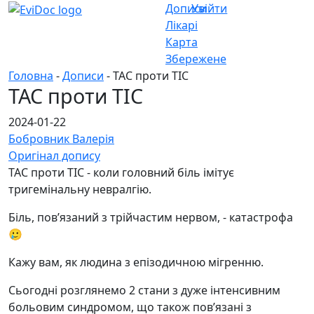
Дописи
Увійти
Лікарі
Карта
Збережене
Головна
-
Дописи
- TAC проти TIC
TAC проти TIC
2024-01-22
Бобровник Валерія
Оригінал допису
TAC проти TIC - коли головний біль імітує
тригемінальну невралгію.
Біль, повʼязаний з трійчастим нервом, - катастрофа
🥲
Кажу вам, як людина з епізодичною мігренню.
Сьогодні розглянемо 2 стани з дуже інтенсивним
больовим синдромом, що також повʼязані з