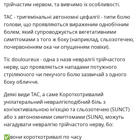
трійчастим нервом, та вивчимо їх особливості.
TAC - тригемінальні автономні цефалгії - типи болю
голови, що проявляються вираженим однобічним
болем, який супроводжується вегетативними
симптомами з того ж боку (наприклад, сльозотечею,
почервонінням ока чи опущенням повіки).
Tic douloureux - одна з назв невралгії трійчастого
нерву, що проявляється нападами потужного
стріляючого чи пекучого болю зазвичай з одного
боку обличчя.
Деякі види TAC, а саме Короткотривалий
унілатеральний невралгієподібний біль з
конʼюктивіальною інʼєкцію та сльозотечею (SUNCT)
або з автономними симптомами (SUNA), можуть
нагадувати невралгію трійчастого нерву, бо:
✅вони короткотривалі по часу