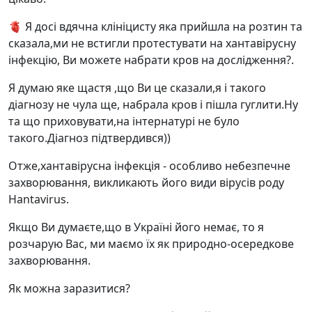
🫀 Я досі вдячна клініцисту яка прийшла на розтин та
сказала,ми не встигли протестувати на хантавірусну
інфекцію, Ви можете набрати кров на дослідження?.
Я думаю яке щастя ,що Ви це сказали,я і такого
діагнозу не чула ще, набрала кров і пішла гуглити.Ну
та що приховувати,на інтернатурі не було
такого.Діагноз підтвердився))
Отже,хантавірусна інфекція - особливо небезпечне
захворювання, викликають його види вірусів роду
Hantavirus.
Якщо Ви думаєте,що в Україні його немає, то я
розчарую Вас, ми маємо їх як природно-осередкове
захворювання.
Як можна заразитися?