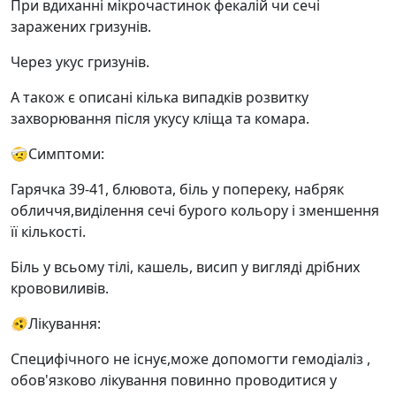
При вдиханні мікрочастинок фекалій чи сечі
заражених гризунів.
Через укус гризунів.
А також є описані кілька випадків розвитку
захворювання після укусу кліща та комара.
🤕Симптоми:
Гарячка 39-41, блювота, біль у попереку, набряк
обличчя,виділення сечі бурого кольору і зменшення
її кількості.
Біль у всьому тілі, кашель, висип у вигляді дрібних
крововиливів.
🫨Лікування:
Специфічного не існує,може допомогти гемодіаліз ,
обов'язково лікування повинно проводитися у