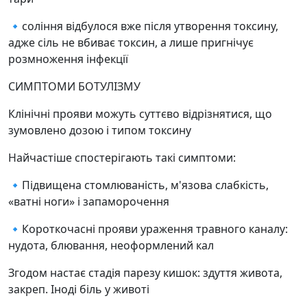
🔹соління відбулося вже після утворення токсину,
адже сіль не вбиває токсин, а лише пригнічує
розмноження інфекції
СИМПТОМИ БОТУЛІЗМУ
Клінічні прояви можуть суттєво відрізнятися, що
зумовлено дозою і типом токсину
Найчастіше спостерігають такі симптоми:
🔹Підвищена стомлюваність, м'язова слабкість,
«ватні ноги» і запаморочення
🔹Короткочасні прояви ураження травного каналу:
нудота, блювання, неоформлений кал
Згодом настає стадія парезу кишок: здуття живота,
закреп. Іноді біль у животі