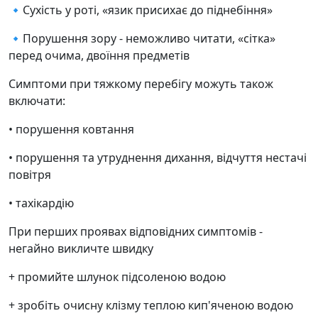
🔹Сухість у роті, «язик присихає до піднебіння»
🔹Порушення зору - неможливо читати, «сітка»
перед очима, двоїння предметів
Симптоми при тяжкому перебігу можуть також
включати:
• порушення ковтання
• порушення та утруднення дихання, відчуття нестачі
повітря
• тахікардію
При перших проявах відповідних симптомів -
негайно викличте швидку
+ промийте шлунок підсоленою водою
+ зробіть очисну клізму теплою кип'яченою водою