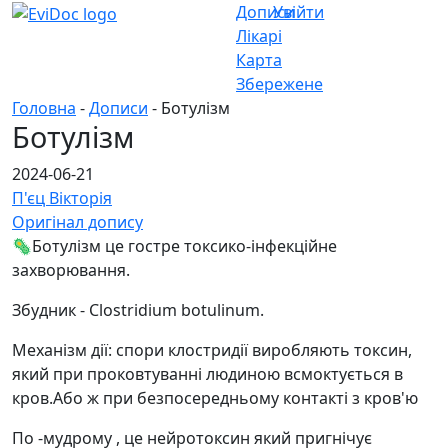
Дописи
Увійти
Лікарі
Карта
Збережене
Головна
-
Дописи
- Ботулізм
Ботулізм
2024-06-21
П'єц Вікторія
Оригінал допису
🦠Ботулізм це гостре токсико-інфекційне
захворювання.
Збудник - Clostridium botulinum.
Механізм дії: спори клостридії виробляють токсин,
який при проковтуванні людиною всмоктується в
кров.Або ж при безпосередньому контакті з кров'ю
По -мудрому , це нейротоксин який пригнічує