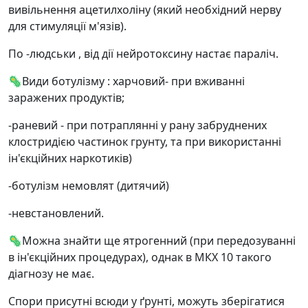
вивільнення ацетилхоліну (який необхідний нерву
для стимуляції м'язів).
По -людськи , від дії нейротоксину настає параліч.
🦠Види ботулізму : харчовий- при вживанні
заражених продуктів;
-раневий - при потраплянні у рану забруднених
клостридією частинок грунту, та при використанні
ін'єкційних наркотиків)
-ботулізм немовлят (дитячий)
-невстановлений.
🦠Можна знайти ще ятрогенний (при передозуванні
в ін'єкційних процедурах), однак в МКХ 10 такого
діагнозу не має.
Спори присутні всюди у ґрунті, можуть зберігатися