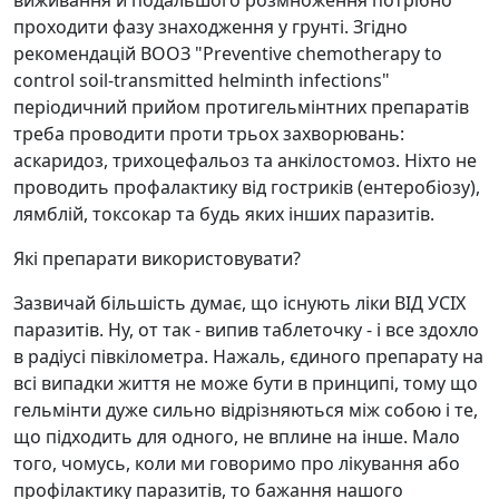
виживання и подальшого розмноження потрібно
проходити фазу знаходження у грунті. Згідно
рекомендацій ВООЗ "Preventive chemotherapy to
control soil-transmitted helminth infections"
періодичний прийом протигельмінтних препаратів
треба проводити проти трьох захворювань:
аскаридоз, трихоцефальоз та анкілостомоз. Ніхто не
проводить профалактику від гостриків (ентеробіозу),
лямблій, токсокар та будь яких інших паразитів.
Які препарати використовувати?
Зазвичай більшість думає, що існують ліки ВІД УСІХ
паразитів. Ну, от так - випив таблеточку - і все здохло
в радіусі півкілометра. Нажаль, єдиного препарату на
всі випадки життя не може бути в принципі, тому що
гельмінти дуже сильно відрізняються між собою і те,
що підходить для одного, не вплине на інше. Мало
того, чомусь, коли ми говоримо про лікування або
профілактику паразитів, то бажання нашого