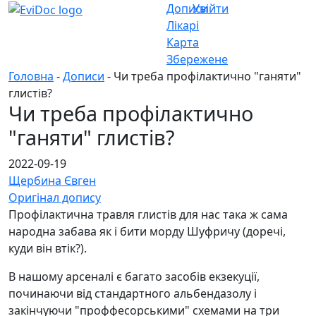
Дописи
Увійти
Лікарі
Карта
Збережене
Головна
-
Дописи
- Чи треба профілактично "ганяти"
глистів?
Чи треба профілактично
"ганяти" глистів?
2022-09-19
Щербина Євген
Оригінал допису
Профілактична травля глистів для нас така ж сама
народна забава як і бити морду Шуфричу (доречі,
куди він втік?).
В нашому арсеналі є багато засобів екзекуції,
починаючи від стандартного альбендазолу і
закінчуючи "проффесорськими" схемами на три