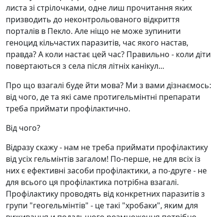
листа зі стрілочками, одне лиш прочитання яких
призводить до неконтрольованого відкриття
порталів в Пекло. Але ніщо не може зупинити
геноцид кільчастих паразитів, час якого настав,
правда? А коли настає цей час? Правильно - коли діти
повертаються з села після літніх канікул...
Про що взагалі буде йти мова? Ми з вами дізнаємось:
від чого, де та які саме протигельмінтні препарати
треба приймати профілактично.
Від чого?
Відразу скажу - нам не треба приймати профілактику
від усіх гельмінтів загалом! По-перше, не для всіх із
них є ефективні засоби профілактики, а по-друге - не
для всього ця профілактика потрібна взагалі.
Профілактику проводять від конкретних паразитів з
групи "геогельмінтів" - це такі "хробаки", яким для