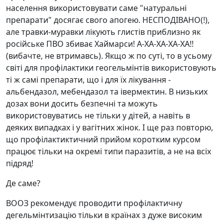
населення використовувати саме "натуральні
препарати" досягає свого апогею. НЕСПОДІВАНО(!),
але травки-муравки лікують глистів приблизно як
російське ПВО збиває Хаймарси! А-ХА-ХА-ХА-ХА!!
(вибачте, не втримавсь). Якщо ж по суті, то в усьому
світі для профілактики геогельмінтів використовують
ті ж самі препарати, що і для їх лікування -
альбендазол, мебендазол та івермектин. В низьких
дозах вони досить безпечні та можуть
використовуватись не тільки у дітей, а навіть в
деяких випадках і у вагітних жінок. І ще раз повторю,
що профілактиктичний прийом коротким курсом
працює тільки на окремі типи паразитів, а не на всіх
підряд!
Де саме?
ВООЗ рекомендує проводити профілактичну
дегельмінтизацію тільки в країнах з дуже високим