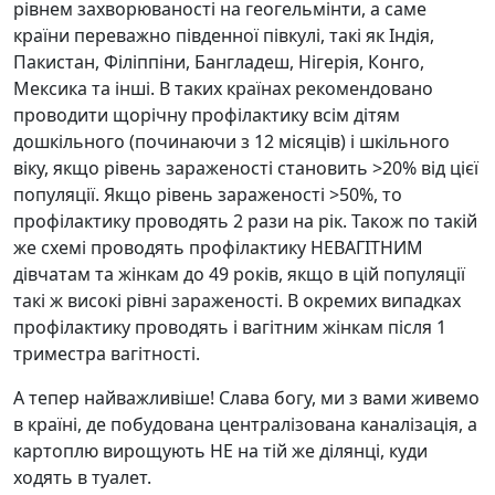
рівнем захворюваності на геогельмінти, а саме
країни переважно південної півкулі, такі як Індія,
Пакистан, Філіппіни, Бангладеш, Нігерія, Конго,
Мексика та інші. В таких країнах рекомендовано
проводити щорічну профілактику всім дітям
дошкільного (починаючи з 12 місяців) і шкільного
віку, якщо рівень зараженості становить >20% від цієї
популяції. Якщо рівень зараженості >50%, то
профілактику проводять 2 рази на рік. Також по такій
же схемі проводять профілактику НЕВАГІТНИМ
дівчатам та жінкам до 49 років, якщо в цій популяції
такі ж високі рівні зараженості. В окремих випадках
профілактику проводять і вагітним жінкам після 1
триместра вагітності.
А тепер найважливіше! Слава богу, ми з вами живемо
в країні, де побудована централізована каналізація, а
картоплю вирощують НЕ на тій же ділянці, куди
ходять в туалет.