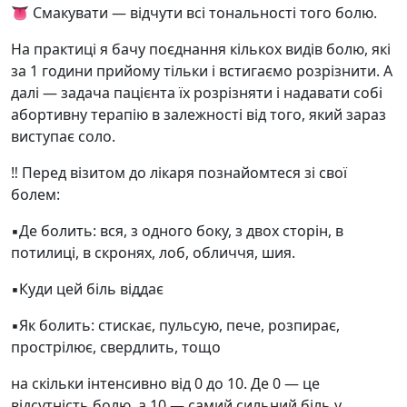
👅 Смакувати — відчути всі тональності того болю.
На практиці я бачу поєднання кількох видів болю, які
за 1 години прийому тільки і встигаємо розрізнити. А
далі — задача пацієнта їх розрізняти і надавати собі
абортивну терапію в залежності від того, який зараз
виступає соло.
‼️ Перед візитом до лікаря познайомтеся зі свої
болем:
▪️Де болить: вся, з одного боку, з двох сторін, в
потилиці, в скронях, лоб, обличчя, шия.
▪️Куди цей біль віддає
▪️Як болить: стискає, пульсую, пече, розпирає,
прострілює, свердлить, тощо
на скільки інтенсивно від 0 до 10. Де 0 — це
відсутність болю, а 10 — самий сильний біль у