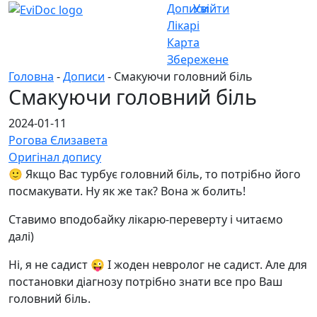
Дописи
Увійти
Лікарі
Карта
Збережене
Головна
-
Дописи
- Смакуючи головний біль
Смакуючи головний біль
2024-01-11
Рогова Єлизавета
Оригінал допису
🙂 Якщо Вас турбує головний біль, то потрібно його
посмакувати. Ну як же так? Вона ж болить!
Ставимо вподобайку лікарю-переверту і читаємо
далі)
Ні, я не садист 😜 І жоден невролог не садист. Але для
постановки діагнозу потрібно знати все про Ваш
головний біль.