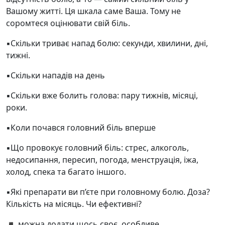
Вашому житті. Ця шкала саме Ваша. Тому не
соромтеся оцінювати свій біль.
▪️Скільки триває напад болю: секунди, хвилини, дні,
тижні.
▪️Скільки нападів на день
▪️Скільки вже болить голова: пару тижнів, місяці,
роки.
▪️Коли почався головний біль вперше
▪️Що провокує головний біль: стрес, алкоголь,
недосипання, пересип, погода, менструація, іжа,
холод, спека та багато іншого.
▪️Які препарати ви п’єте при головному болю. Доза?
Кількість на місяць. Чи ефективні?
◾️ можна додати щось своє, особливе.