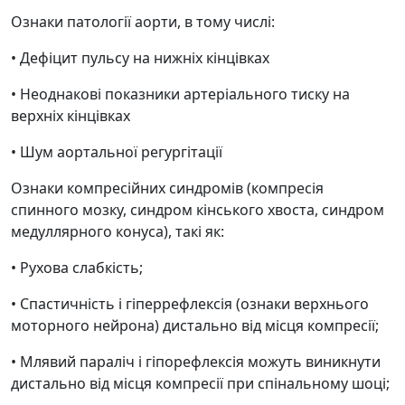
Ознаки патології аорти, в тому числі:
• Дефіцит пульсу на нижніх кінцівках
• Неоднакові показники артеріального тиску на
верхніх кінцівках
• Шум аортальної регургітації
Ознаки компресійних синдромів (компресія
спинного мозку, синдром кінського хвоста, синдром
медуллярного конуса), такі як:
• Рухова слабкість;
• Спастичність і гіперрефлексія (ознаки верхнього
моторного нейрона) дистально від місця компресії;
• Млявий параліч і гіпорефлексія можуть виникнути
дистально від місця компресії при спінальному шоці;