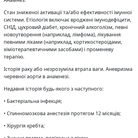
Анамнез:
Стан зниженої активації та/або ефективності імунної
системи. Етіологія включає вроджені імунодефіцити,
СНІД, цукровий діабет, хронічний алкоголізм, певні
новоутворення (наприклад, лімфома), лікування
певними ліками (наприклад, кортикостероїдами,
хіміотерапевтичними засобами) і променеву
терапію.
Історія раку або незрозуміла втрата ваги. Аневризма
черевної аорти в анамнезі.
Недавня історія будь-якого з наступного:
• Бактеріальна інфекція;
• Спинномозкова анестезія протягом 12 місяців;
• Хірургія хребта;