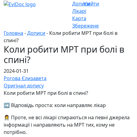
Дописи
Увійти
Лікарі
Карта
Збережене
Головна
-
Дописи
- Коли робити МРТ при болі в
спині?
Коли робити МРТ при болі в
спині?
2024-01-31
Рогова Єлизавета
Оригінал допису
Коли робити МРТ при болі в спині?
➡️ Відповідь проста: коли направляє лікар
👩‍⚕️ Проте, не всі лікарі спираються на певні джерела
інформації і направляють на МРТ тих, кому не
потрібно.