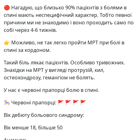
🔴 Нагадую, що близько 90% пацієнтів з болями в
спині мають неспецифічний характер. Тобто певної
причини ми не знаходимо і воно проходить само по
собі через 4-6 тижнів.
👉 Можливо, не так легко пройти МРТ при болі в
спині за кордоном.
Такий біль лякає пацієнтів. Особливо тривожних.
Знахідки на МРТ у вигляді протрузій, кил,
остеохондрозу, гемангіом не болять.
У нас є червоні прапорці болю в спині.
🎠 Червоні прапорці: 🚩 🚩 🚩 🚩
Вік дебюту больового синдрому:
Вік менше 18, більше 50