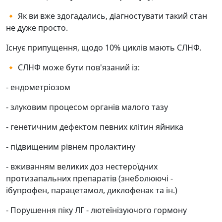
🔸 Як ви вже здогадались, діагностувати такий стан
не дуже просто.
Існує припущення, щодо 10% циклів мають СЛНФ.
🔸 СЛНФ може бути пов'язаний із:
- ендометріозом
- злуковим процесом органів малого тазу
- генетичним дефектом певних клітин яйника
- підвищеним рівнем пролактину
- вживанням великих доз нестероїдних
протизапальних препаратів (знеболюючі -
ібупрофен, парацетамол, диклофенак та ін.)
- Порушення піку ЛГ - лютеїнізуючого гормону