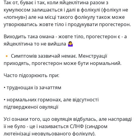
Так от, буває і так, коли яйцеклітина разом з
кумулюсом залишається і далі в фолікулі (фолікул не
«лопнув») але на місці такого фолікулу також може
утворюватись жовте тіло і продукувати прогестерон.
Виходить така омана - жовте тіло, прогестерон є - а
яйцеклітина то не вийшла 🤷‍♀️
🔸 Симптомів зазвичай немає. Менструації
приходять, прогестерон може бути нормальний.
Часто підозрюють при:
• труднощах із зачаттям
• нормальних гормонах, але відсутності
підтвердженої овуляції
Усі ознаки того, що овуляція відбулась, але насправді
її не було - це і називається СЛНФ (синдром
лютеїнізацї неовульованого фолікулу).