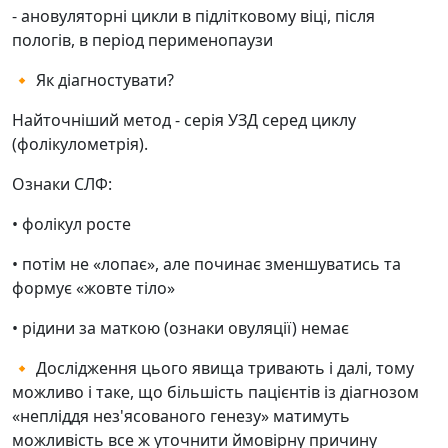
- ановуляторні цикли в підлітковому віці, після
пологів, в період перименопаузи
🔸 Як діагностувати?
Найточніший метод - серія УЗД серед циклу
(фолікулометрія).
Ознаки СЛФ:
• фолікул росте
• потім не «лопає», але починає зменшуватись та
формує «жовте тіло»
• рідини за маткою (ознаки овуляції) немає
🔸 Дослідження цього явища тривають і далі, тому
можливо і таке, що більшість пацієнтів із діагнозом
«непліддя нез'ясованого генезу» матимуть
можливість все ж уточнити ймовірну причину