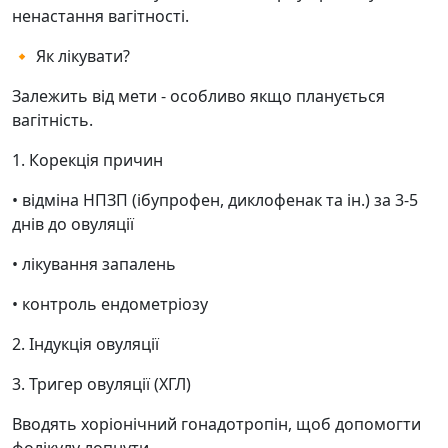
ненастання вагітності.
🔸 Як лікувати?
Залежить від мети - особливо якщо планується
вагітність.
1. Корекція причин
• відміна НПЗП (ібупрофен, диклофенак та ін.) за 3-5
днів до овуляції
• лікування запалень
• контроль ендометріозу
2. Індукція овуляції
3. Тригер овуляції (ХГЛ)
Вводять хоріонічний гонадотропін, щоб допомогти