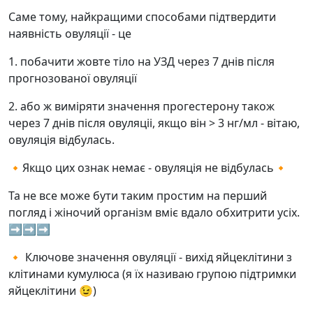
Саме тому, найкращими способами підтвердити
наявність овуляції - це
1. побачити жовте тіло на УЗД через 7 днів після
прогнозованої овуляції
2. або ж виміряти значення прогестерону також
через 7 днів після овуляціі, якщо він > 3 нг/мл - вітаю,
овуляція відбулась.
🔸Якщо цих ознак немає - овуляція не відбулась🔸
Та не все може бути таким простим на перший
погляд і жіночий організм вміє вдало обхитрити усіх.
➡️➡️➡️
🔸 Ключове значення овуляції - вихід яйцеклітини з
клітинами кумулюса (я їх називаю групою підтримки
яйцеклітини 😉)