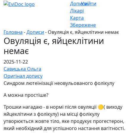
Дописи
Увійти
Лікарі
Карта
Збережене
Головна
-
Дописи
- Овуляція є, яйцеклітини немає
Овуляція є, яйцеклітини
немає
2025-11-22
Савицька Ольга
Оригінал допису
Синдром лютеїнізації неовульованого фолікулу
А можна простіше?
Трошки нагадаю - в нормі після овуляції 🟡( виходу
яйцеклітини з фолікулу) на місці фолікулу
утворюється жовте тіло, яке продукує прогестерон,
який необхідний для успішного настання вагітності.