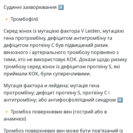
Судинні захворювання 4️⃣
🔸 Тромбофілії
Серед жінок із мутацією фактора V Leiden, мутацією
гена протромбіну, дефіцитом антитромбіну та
дефіцитом протеїну С був підвищений ризик
венозного і артеріального тромбозу порівняно з
тими, хто не використовує КОК. Докази щодо ризику
тромбозу серед жінок із дефіцитом протеїну Ѕ, які
приймали КОК, були суперечливими.
Мутація фактора и лейдена; мутація гена
протромбіну; дефіцит протеїну S, протеїну C і
антитромбіну; або антифосфоліпідний синдром 4️⃣
🔸 Тромбоз поверхневих вен (гострий або в
анамнезі)
Тромбоз поверхневих вен може бути пов'язаний із