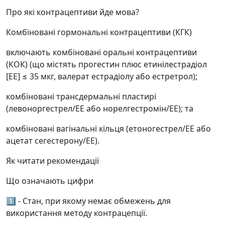
Про які контрацептиви йде мова?
Комбіновані гормональні контрацептиви (КГК)
включають комбіновані оральні контрацептиви
(КОК) (що містять прогестин плюс етинілестрадіол
[EE] ≤ 35 мкг, валерат естрадіолу або естретрол);
комбіновані трансдермальні пластирі
(левоноргестрел/ЕЕ або норелгестромін/ЕЕ); та
комбіновані вагінальні кільця (етоногестрел/ЕЕ або
ацетат сегестерону/ЕЕ).
Як читати рекомендації
Що означають цифри
1️⃣ - Стан, при якому немає обмежень для
використання методу контрацепції.