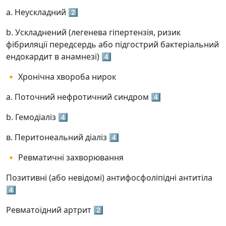
а. Неускладний 2️⃣
b. Ускладнений (легенева гіпертензія, ризик
фібриляції передсердь або підгострий бактеріальний
ендокардит в анамнезі) 4️⃣
🔸 Хронічна хвороба нирок
а. Поточний нефротичний синдром 4️⃣
b. Гемодіаліз 4️⃣
в. Перитонеальний діаліз 4️⃣
🔸 Ревматичні захворювання
Позитивні (або невідомі) антифосфоліпідні антитіла
4️⃣
Ревматоїдний артрит 2️⃣