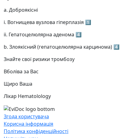
а. Доброякісні
і. Вогнищева вузлова гіперплазія 1️⃣
іі. Гепатоцелюлярна аденома 4️⃣
b. Злоякісний (гепатоцелюлярна карцинома) 4️⃣
Знайте свої ризики тромбозу
Вболіва за Вас
Щиро Ваша
Лікар Hematolology
Згода користувача
Корисна інформація
Політика конфіденційності