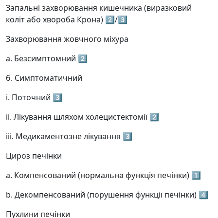
Запальні захворювання кишечника (виразковий
коліт або хвороба Крона) 2️⃣/3️⃣
Захворювання жовчного міхура
а. Безсимптомний 2️⃣
б. Симптоматичний
і. Поточний 3️⃣
ii. Лікування шляхом холецистектомії 2️⃣
iii. Медикаментозне лікування 3️⃣
Цироз печінки
а. Компенсований (нормальна функція печінки) 1️⃣
b. Декомпенсований (порушення функції печінки) 4️⃣
Пухлини печінки