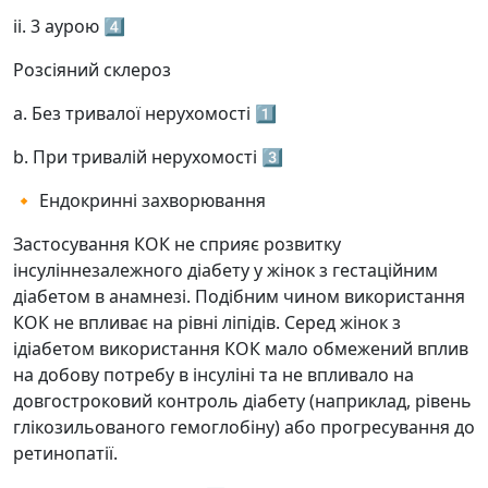
ii. 3 аурою 4️⃣
Розсіяний склероз
а. Без тривалої нерухомості 1️⃣
b. При тривалій нерухомості 3️⃣
🔸 Ендокринні захворювання
Застосування КОК не сприяє розвитку
інсуліннезалежного діабету у жінок з гестаційним
діабетом в анамнезі. Подібним чином використання
КОК не впливає на рівні ліпідів. Серед жінок з
ідіабетом використання КОК мало обмежений вплив
на добову потребу в інсуліні та не впливало на
довгостроковий контроль діабету (наприклад, рівень
глікозильованого гемоглобіну) або прогресування до
ретинопатії.