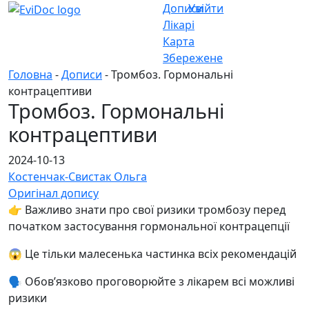
Дописи
Увійти
Лікарі
Карта
Збережене
Головна
-
Дописи
- Тромбоз. Гормональні
контрацептиви
Тромбоз. Гормональні
контрацептиви
2024-10-13
Костенчак-Свистак Ольга
Оригінал допису
👉 Важливо знати про свої ризики тромбозу перед
початком застосування гормональної контрацепції
😱 Це тільки малесенька частинка всіх рекомендацій
🗣️ Обовʼязково проговорюйте з лікарем всі можливі
ризики