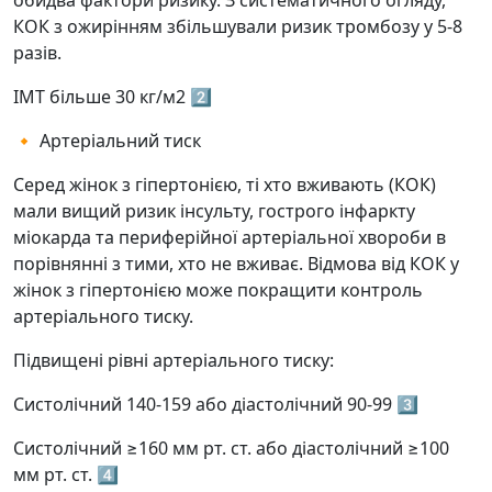
обидва фактори ризику. З систематичного огляду,
КОК з ожирінням збільшували ризик тромбозу у 5-8
разів.
ІМТ більше 30 кг/м2 2️⃣
🔸 Артеріальний тиск
Серед жінок з гіпертонією, ті хто вживають (КОК)
мали вищий ризик інсульту, гострого інфаркту
міокарда та периферійної артеріальної хвороби в
порівнянні з тими, хто не вживає. Відмова від КОК у
жінок з гіпертонією може покращити контроль
артеріального тиску.
Підвищені рівні артеріального тиску:
Систолічний 140-159 або діастолічний 90-99 3️⃣
Систолічний ≥160 мм рт. ст. або діастолічний ≥100
мм рт. ст. 4️⃣