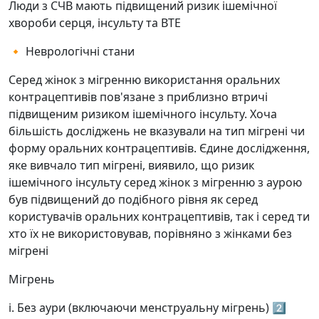
Люди з СЧВ мають підвищений ризик ішемічної
хвороби серця, інсульту та ВТЕ
🔸 Неврологічні стани
Серед жінок з мігренню використання оральних
контрацептивів пов'язане з приблизно втричі
підвищеним ризиком ішемічного інсульту. Хоча
більшість досліджень не вказували на тип мігрені чи
форму оральних контрацептивів. Єдине дослідження,
яке вивчало тип мігрені, виявило, що ризик
ішемічного інсульту серед жінок з мігренню з аурою
був підвищений до подібного рівня як серед
користувачів оральних контрацептивів, так і серед ти
хто їх не використовував, порівняно з жінками без
мігрені
Мігрень
і. Без аури (включаючи менструальну мігрень) 2️⃣