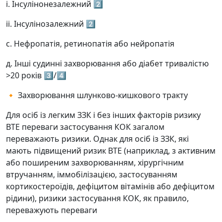
і. Інсулінонезалежний 2️⃣
іі. Інсулінозалежний 2️⃣
с. Нефропатія, ретинопатія або нейропатія
д. Інші судинні захворювання або діабет тривалістю
>20 років 3️⃣/4️⃣
🔸 Захворювання шлунково-кишкового тракту
Для осіб із легким ЗЗК і без інших факторів ризику
ВТЕ переваги застосування КОК загалом
переважають ризики. Однак для осіб із ЗЗК, які
мають підвищений ризик ВТЕ (наприклад, з активним
або поширеним захворюванням, хірургічним
втручанням, іммобілізацією, застосуванням
кортикостероїдів, дефіцитом вітамінів або дефіцитом
рідини), ризики застосування КОК, як правило,
переважують переваги