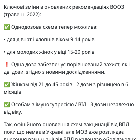
Ключові зміни в оновлених рекомендаціях ВООЗ
(травень 2022):
✅ Однодозова схема тепер можлива:
• для дівчат і хлопців віком 9-14 років.
• для молодих жінок у віці 15-20 років
❗ Одна доза забезпечує порівнюваний захист, як і
дві дози, згідно з новими дослідженнями.
✅ Жінкам від 21 до 45 років - 2 дози з різницею в 6
місяців
✅ Особам з імуносупресією / ВІЛ - 3 дози незалежно
від віку.
Так, офіційного оновлення схем вакцинації від ВПЛ
поки що немає в Україні, але МОЗ вже розглядає
внесення вакцинації від ВПЛ в календар обов'язкових