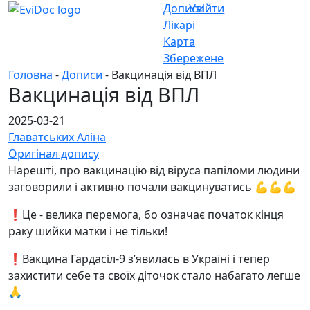
Дописи
Увійти
Лікарі
Карта
Збережене
Головна
-
Дописи
- Вакцинація від ВПЛ
Вакцинація від ВПЛ
2025-03-21
Главатських Аліна
Оригінал допису
Нарешті, про вакцинацію від віруса папіломи людини
заговорили і активно почали вакцинуватись 💪💪💪
❗️Це - велика перемога, бо означає початок кінця
раку шийки матки і не тільки!
❗️Вакцина Гардасіл-9 зʼявилась в Україні і тепер
захистити себе та своїх діточок стало набагато легше
🙏