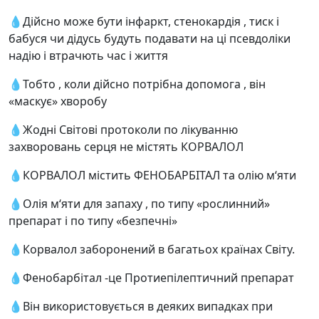
💧Дійсно може бути інфаркт, стенокардія , тиск і
бабуся чи дідусь будуть подавати на ці псевдоліки
надію і втрачють час і життя
💧Тобто , коли дійсно потрібна допомога , він
«маскує» хворобу
💧Жодні Світові протоколи по лікуванню
захворовань серця не містять КОРВАЛОЛ
💧КОРВАЛОЛ містить ФЕНОБАРБІТАЛ та олію м‘яти
💧Олія м‘яти для запаху , по типу «рослинний»
препарат і по типу «безпечні»
💧Корвалол заборонений в багатьох країнах Світу.
💧Фенобарбітал -це Протиепілептичний препарат
💧Він використовується в деяких випадках при