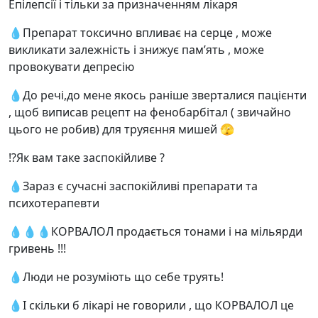
Епілепсії і тільки за призначенням лікаря
💧Препарат токсично впливає на серце , може
викликати залежність і знижує пам’ять , може
провокувати депресію
💧До речі,до мене якось раніше зверталися пацієнти
, щоб виписав рецепт на фенобарбітал ( звичайно
цього не робив) для труяєння мишей 🫣
⁉️Як вам таке заспокійливе ?
💧Зараз є сучасні заспокійливі препарати та
психотерапевти
💧💧💧КОРВАЛОЛ продається тонами і на мільярди
гривень !!!
💧Люди не розуміють що себе труять!
💧І скільки б лікарі не говорили , що КОРВАЛОЛ це