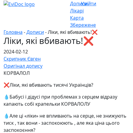
Дописи
Увійти
Лікарі
Карта
Збережене
Головна
-
Дописи
- Ліки, які вбивають!❌
Ліки, які вбивають!❌
2024-02-12
Скрипник Євген
Оригінал допису
КОРВАЛОЛ
❌Ліки, які вбивають тисячі Українців?
💧Бабусі і дідусі при проблемах з серцем відразу
капають собі крапельки КОРВАЛОЛУ
💧Але ці «ліки» не впливають на серце, не знижують
тиск , так вони - заспокоюють , але яка ціна цього
заспокоєння?