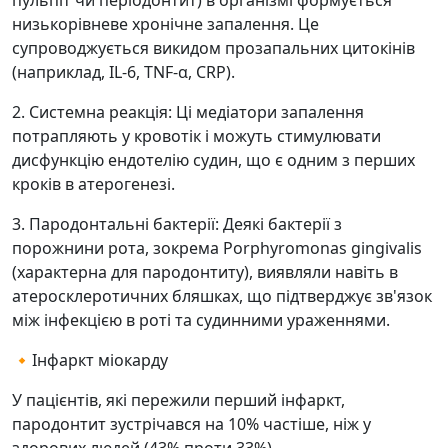
пульпіт чи періодонтит) в організмі формується
низькорівневе хронічне запалення. Це
супроводжується викидом прозапальних цитокінів
(наприклад, IL-6, TNF-α, CRP).
2. Системна реакція: Ці медіатори запалення
потрапляють у кровотік і можуть стимулювати
дисфункцію ендотелію судин, що є одним з перших
кроків в атерогенезі.
3. Пародонтальні бактерії: Деякі бактерії з
порожнини рота, зокрема Porphyromonas gingivalis
(характерна для пародонтиту), виявляли навіть в
атеросклеротичних бляшках, що підтверджує зв'язок
між інфекцією в роті та судинними ураженнями.
🔸Інфаркт міокарду
У пацієнтів, які пережили перший інфаркт,
пародонтит зустрічався на 10% частіше, ніж у