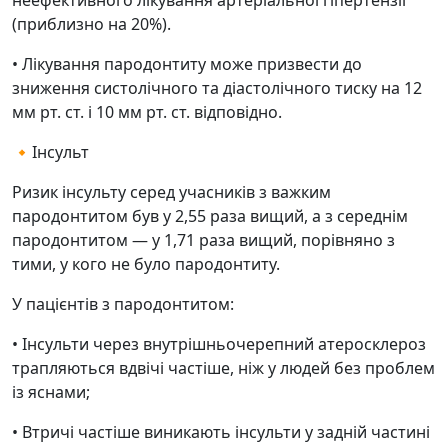
неефективного лікування артеріальної гіпертензії
(приблизно на 20%).
• Лікування пародонтиту може призвести до
зниження систолічного та діастолічного тиску на 12
мм рт. ст. і 10 мм рт. ст. відповідно.
🔸Інсульт
Ризик інсульту серед учасників з важким
пародонтитом був у 2,55 раза вищий, а з середнім
пародонтитом — у 1,71 раза вищий, порівняно з
тими, у кого не було пародонтиту.
У пацієнтів з пародонтитом:
• Інсульти через внутрішньочерепний атеросклероз
трапляються вдвічі частіше, ніж у людей без проблем
із яснами;
• Втричі частіше виникають інсульти у задній частині