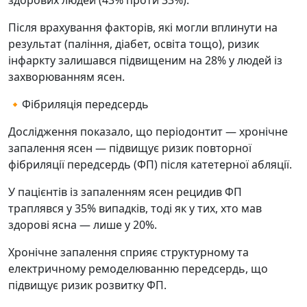
здорових людей (43% проти 33%).
Після врахування факторів, які могли вплинути на
результат (паління, діабет, освіта тощо), ризик
інфаркту залишався підвищеним на 28% у людей із
захворюванням ясен.
🔸Фібриляція передсердь
Дослідження показало, що періодонтит — хронічне
запалення ясен — підвищує ризик повторної
фібриляції передсердь (ФП) після катетерної абляції.
У пацієнтів із запаленням ясен рецидив ФП
траплявся у 35% випадків, тоді як у тих, хто мав
здорові ясна — лише у 20%.
Хронічне запалення сприяє структурному та
електричному ремоделюванню передсердь, що
підвищує ризик розвитку ФП.