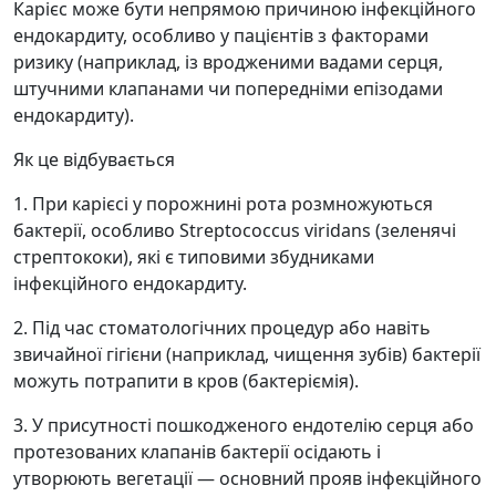
Карієс може бути непрямою причиною інфекційного
ендокардиту, особливо у пацієнтів з факторами
ризику (наприклад, із вродженими вадами серця,
штучними клапанами чи попередніми епізодами
ендокардиту).
Як це відбувається
1. При карієсі у порожнині рота розмножуються
бактерії, особливо Streptococcus viridans (зеленячі
стрептококи), які є типовими збудниками
інфекційного ендокардиту.
2. Під час стоматологічних процедур або навіть
звичайної гігієни (наприклад, чищення зубів) бактерії
можуть потрапити в кров (бактеріємія).
3. У присутності пошкодженого ендотелію серця або
протезованих клапанів бактерії осідають і
утворюють вегетації — основний прояв інфекційного