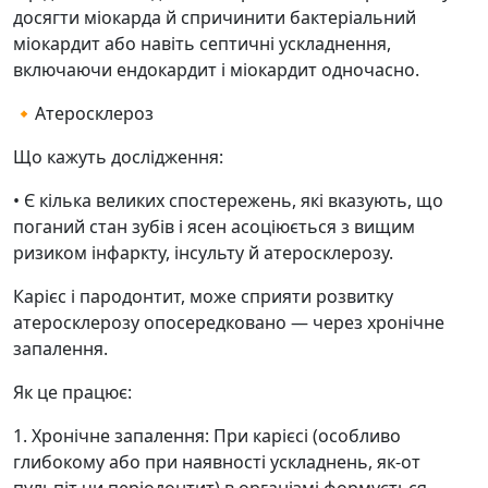
досягти міокарда й спричинити бактеріальний
міокардит або навіть септичні ускладнення,
включаючи ендокардит і міокардит одночасно.
🔸Атеросклероз
Що кажуть дослідження:
• Є кілька великих спостережень, які вказують, що
поганий стан зубів і ясен асоціюється з вищим
ризиком інфаркту, інсульту й атеросклерозу.
Карієс і пародонтит, може сприяти розвитку
атеросклерозу опосередковано — через хронічне
запалення.
Як це працює:
1. Хронічне запалення: При карієсі (особливо
глибокому або при наявності ускладнень, як-от