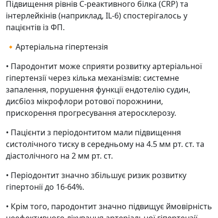
Підвищення рівнів С-реактивного білка (CRP) та
інтерлейкінів (наприклад, IL-6) спостерігалось у
пацієнтів із ФП.
🔸Артеріальна гіпертензія
• Пародонтит може сприяти розвитку артеріальної
гіпертензії через кілька механізмів: системне
запалення, порушення функції ендотелію судин,
дисбіоз мікрофлори ротової порожнини,
прискорення прогресування атеросклерозу.
• Пацієнти з періодонтитом мали підвищення
систолічного тиску в середньому на 4.5 мм рт. ст. та
діастолічного на 2 мм рт. ст.
• Періодонтит значно збільшує ризик розвитку
гіпертонії до 16-64%.
• Крім того, пародонтит значно підвищує ймовірність