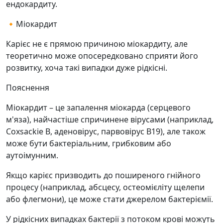
ендокардиту.
🔸Міокардит
Карієс не є прямою причиною міокардиту, але
теоретично може опосередковано сприяти його
розвитку, хоча такі випадки дуже рідкісні.
Пояснення
Міокардит – це запалення міокарда (серцевого
м'яза), найчастіше спричинене вірусами (наприклад,
Coxsackie B, аденовірус, парвовірус B19), але також
може бути бактеріальним, грибковим або
аутоімунним.
Якщо карієс призводить до поширеного гнійного
процесу (наприклад, абсцесу, остеомієліту щелепи
або флегмони), це може стати джерелом бактеріємії.
У рідкісних випадках бактерії з потоком крові можуть