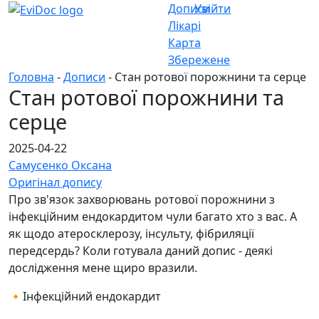
Дописи
Увійти
Лікарі
Карта
Збережене
Головна
-
Дописи
- Стан ротової порожнини та серце
Стан ротової порожнини та
серце
2025-04-22
Самусенко Оксана
Оригінал допису
Про зв'язок захворювань ротової порожнини з
інфекційним ендокардитом чули багато хто з вас. А
як щодо атеросклерозу, інсульту, фібриляції
передсердь? Коли готувала даний допис - деякі
дослідження мене щиро вразили.
🔸Інфекційний ендокардит