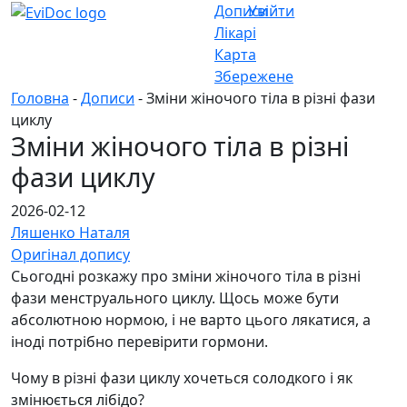
Дописи
Увійти
Лікарі
Карта
Збережене
Головна
-
Дописи
- Зміни жіночого тіла в різні фази
циклу
Зміни жіночого тіла в різні
фази циклу
2026-02-12
Ляшенко Наталя
Оригінал допису
Сьогодні розкажу про зміни жіночого тіла в різні
фази менструального циклу. Щось може бути
абсолютною нормою, і не варто цього лякатися, а
іноді потрібно перевірити гормони.
Чому в різні фази циклу хочеться солодкого і як
змінюється лібідо?