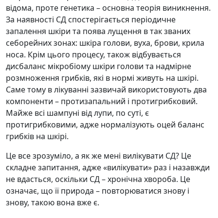
відома, проте генетика – основна теорія виникнення.
За наявності СД спостерігається періодичне
запалення шкіри та поява лущення в так званих
себорейних зонах: шкіра голови, вуха, брови, крила
носа. Крім цього процесу, також відбувається
дисбаланс мікробіому шкіри голови та надмірне
розмноження грибків, які в нормі живуть на шкірі.
Саме тому в лікуванні зазвичай використовують два
компоненти – протизапальний і протигрибковий.
Майже всі шампуні від лупи, по суті, є
протигрибковими, адже нормалізують оцей баланс
грибків на шкірі.
Це все зрозуміло, а як же мені вилікувати СД? Це
складне запитання, адже «вилікувати» раз і назавжди
не вдасться, оскільки СД – хронічна хвороба. Це
означає, що її природа – повторюватися знову і
знову, такою вона вже є.