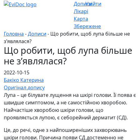
Дописи
Увійти
Лікарі
Карта
Збережене
Головна
-
Дописи
- Що робити, щоб лупа більше не
зʼявлялася?
Що робити, щоб лупа більше
не зʼявлялася?
2022-10-15
Бакіко Катерина
Оригінал допису
Лупа – це білувате лущення на шкірі голови. Її поява є
швидше симптомом, а не самостійною хворобою.
Найчастіше хворобою шкіри голови, що
проявляється лупою, є себорейний дерматит (СД).
Це, до речі, одне з найпоширеніших захворювань
шкіри голови. Причина появи СД достеменно не