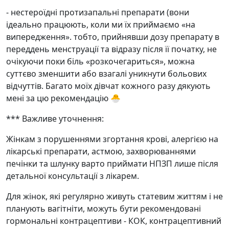
- нестероїдні протизапальні препарати (вони
ідеально працюють, коли ми їх приймаємо «на
випередження». тобто, прийнявши дозу препарату в
переддень менструації та відразу після її початку, не
очікуючи поки біль «розкочегариться», можна
суттєво зменшити або взагалі уникнути больових
відчуттів. Багато моїх дівчат кожного разу дякують
мені за цю рекомендацію 🐣
*** Важливе уточнення:
Жінкам з порушеннями згортання крові, алергією на
лікарські препарати, астмою, захворюваннями
печінки та шлунку варто приймати НПЗП лише після
детальної консультації з лікарем.
Для жінок, які регулярно живуть статевим життям і не
планують вагітніти, можуть бути рекомендовані
гормональні контрацептиви - КОК, контрацептивний