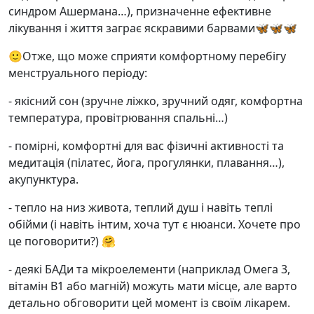
синдром Ашермана…), призначенне ефективне
лікування і життя заграє яскравими барвами🦋🦋🦋
🙂Отже, що може сприяти комфортному перебігу
менструального періоду:
- якісний сон (зручне ліжко, зручний одяг, комфортна
температура, провітрювання спальні…)
- помірні, комфортні для вас фізичні активності та
медитація (пілатес, йога, прогулянки, плавання…),
акупунктура.
- тепло на низ живота, теплий душ і навіть теплі
обійми (і навіть інтим, хоча тут є нюанси. Хочете про
це поговорити?) 🤗
- деякі БАДи та мікроелементи (наприклад Омега 3,
вітамін В1 або магній) можуть мати місце, але варто
детально обговорити цей момент із своїм лікарем.