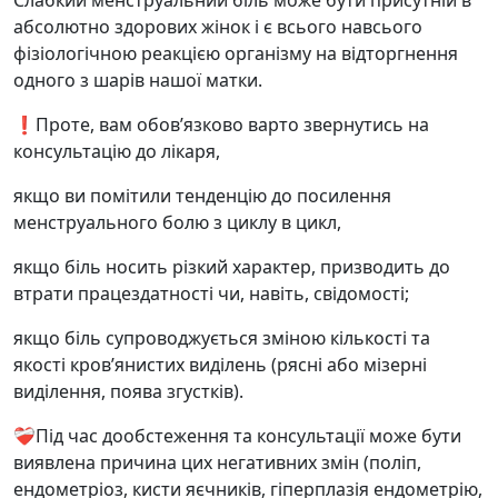
Слабкий менструальний біль може бути присутній в
абсолютно здорових жінок і є всього навсього
фізіологічною реакцією організму на відторгнення
одного з шарів нашої матки.
❗️Проте, вам обов’язково варто звернутись на
консультацію до лікаря,
якщо ви помітили тенденцію до посилення
менструального болю з циклу в цикл,
якщо біль носить різкий характер, призводить до
втрати працездатності чи, навіть, свідомості;
якщо біль супроводжується зміною кількості та
якості кровʼянистих виділень (рясні або мізерні
виділення, поява згустків).
❤️‍🩹Під час дообстеження та консультації може бути
виявлена причина цих негативних змін (поліп,
ендометріоз, кисти яєчників, гіперплазія ендометрію,