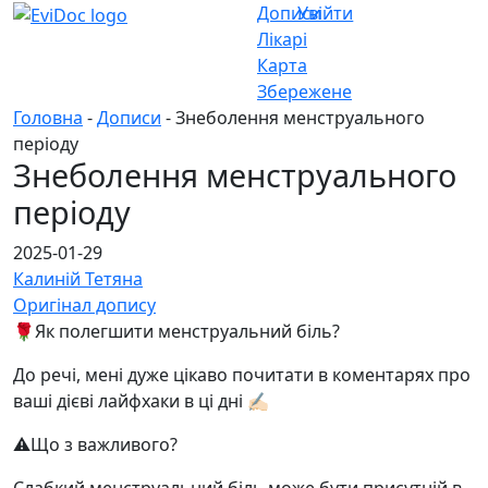
Дописи
Увійти
Лікарі
Карта
Збережене
Головна
-
Дописи
- Знеболення менструального
періоду
Знеболення менструального
періоду
2025-01-29
Калиній Тетяна
Оригінал допису
🌹Як полегшити менструальний біль?
До речі, мені дуже цікаво почитати в коментарях про
ваші дієві лайфхаки в ці дні ✍🏻
⚠️Що з важливого?