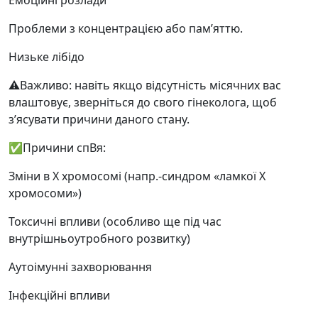
Емоційні розлади
Проблеми з концентрацією або пам’яттю.
Низьке лібідо
⚠️Важливо: навіть якщо відсутність місячних вас
влаштовує, зверніться до свого гінеколога, щоб
з’ясувати причини даного стану.
✅Причини спВя:
Зміни в Х хромосомі (напр.-синдром «ламкої Х
хромосоми»)
Токсичні впливи (особливо ще під час
внутрішньоутробного розвитку)
Аутоімунні захворювання
Інфекційні впливи