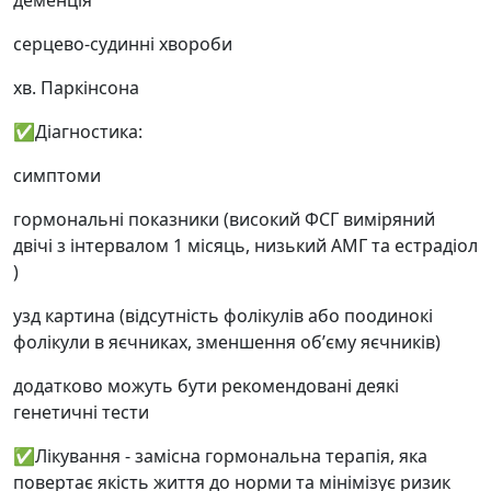
деменція
серцево-судинні хвороби
хв. Паркінсона
✅Діагностика:
симптоми
гормональні показники (високий ФСГ виміряний
двічі з інтервалом 1 місяць, низький АМГ та естрадіол
)
узд картина (відсутність фолікулів або поодинокі
фолікули в яєчниках, зменшення обʼєму яєчників)
додатково можуть бути рекомендовані деякі
генетичні тести
✅Лікування - замісна гормональна терапія, яка
повертає якість життя до норми та мінімізує ризик