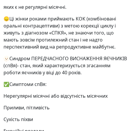
яких є не регулярні місячні.
😞Ці жінки роками приймають КОК (комбіновані
оральні контрацептиви) з метою корекції циклу і
живуть з діагнозом «СПКЯ», не знаючи того, що
мають зовсім протилежний стан і не надто
перспективний вид на репродуктивне майбутнє.
🫥Синдром ПЕРЕДЧАСНОГО ВИСНАЖЕННЯ ЯЄЧНИКІВ
(спВя)- стан, який характеризується згасанням
роботи яєчників у віці до 40 років.
✅Симптоми спВя:
Нерегулярні місячні або відсутність місячних
Приливи, пітливість
Сухість піхви