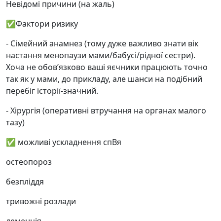
Невідомі причини (на жаль)
✅Фактори ризику
⁃ Сімейний анамнез (тому дуже важливо знати вік
настання менопаузи мами/бабусі/рідної сестри).
Хоча не обовʼязково ваші яєчники працюють точно
так як у мами, до прикладу, але шанси на подібний
перебіг історії-значний.
⁃ Хірургія (оперативні втручання на органах малого
тазу)
✅ можливі ускладнення спВя
остеопороз
безпліддя
тривожні розлади