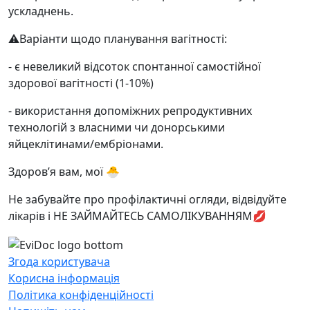
ускладнень.
⚠️Варіанти щодо планування вагітності:
⁃ є невеликий відсоток спонтанної самостійної
здорової вагітності (1-10%)
⁃ використання допоміжних репродуктивних
технологій з власними чи донорськими
яйцеклітинами/ембріонами.
Здоровʼя вам, мої 🐣
Не забувайте про профілактичні огляди, відвідуйте
лікарів і НЕ ЗАЙМАЙТЕСЬ САМОЛІКУВАННЯМ💋
Згода користувача
Корисна інформація
Політика конфіденційності