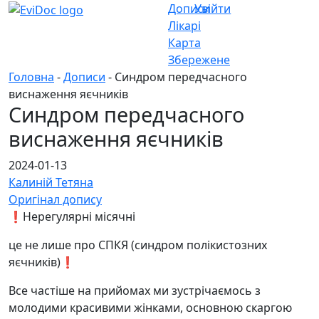
Дописи
Увійти
Лікарі
Карта
Збережене
Головна
-
Дописи
- Синдром передчасного
виснаження яєчників
Синдром передчасного
виснаження яєчників
2024-01-13
Калиній Тетяна
Оригінал допису
❗️Нерегулярні місячні
це не лише про СПКЯ (синдром полікистозних
яєчників)❗️
Все частіше на прийомах ми зустрічаємось з
молодими красивими жінками, основною скаргою