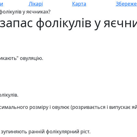
си
Лікарі
Карта
Збереже
фолікулів у яєчниках?
запас фолікулів у яєчн
икають" овуляцію.
лікулів.
симального розміру і овулює (розривається і випускає яй
 зупиняють ранній фолікулярний ріст.