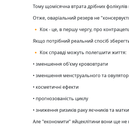
Тому щомісячна втрата дрібних фолікулів в
Отже, оваріальний резерв не "консервуєть
🔸 Кок - це, в першу чергу, про контрацеп
Якщо потрібний реальний спосіб зберегти 
🔸 Кок справді можуть полегшити життя:
• зменшення об'єму крововтрати
• зменшення менструального та овулято
• косметичні ефекти
• прогнозованість циклу
• зниження ризиків раку яєчників та матки
Але "економити" яйцеклітини вони ще не