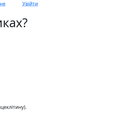
не
Увійти
иках?
цеклітину).