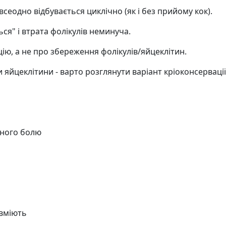
сеодно відбувається циклічно (як і без прийому кок).
ся" і втрата фолікулів неминуча.
цію, а не про збереження фолікулів/яйцеклітин.
яйцеклітини - варто розглянути варіант кріоконсервації
рного болю
 вміють