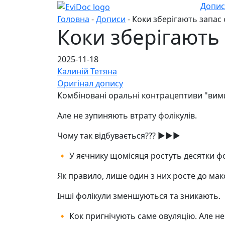
Допи
Головна
-
Дописи
- Коки зберігають запас 
Коки зберігають 
2025-11-18
Калиній Тетяна
Оригінал допису
Комбіновані оральні контрацептиви "вим
Але не зупиняють втрату фолікулів.
Чому так відбувається??? ▶️▶️▶️
🔸 У яєчнику щомісяця ростуть десятки фо
Як правило, лише один з них росте до мак
Інші фолікули зменшуються та зникають.
🔸 Кок пригнічують саме овуляцію. Але не