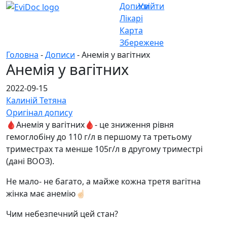
Дописи
Увійти
Лікарі
Карта
Збережене
Головна
-
Дописи
- Анемія у вагітних
Анемія у вагітних
2022-09-15
Калиній Тетяна
Оригінал допису
🩸Анемія у вагітних🩸- це зниження рівня
гемоглобіну до 110 г/л в першому та третьому
триместрах та менше 105г/л в другому триместрі
(дані ВООЗ).
Не мало- не багато, а майже кожна третя вагітна
жінка має анемію☝🏻
Чим небезпечний цей стан?