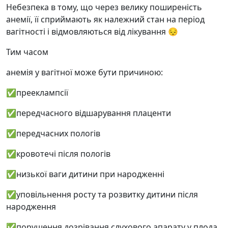
Небезпека в тому, що через велику поширеність
анемії, її сприймають як належний стан на період
вагітності і відмовляються від лікування 😔
Тим часом
анемія у вагітної може бути причиною:
✅прееклампсії
✅передчасного відшарування плаценти
✅передчасних пологів
✅кровотечі після пологів
✅низької ваги дитини при народженні
✅уповільнення росту та розвитку дитини після
народження
✅порушення дозрівання слухового апарату у плода