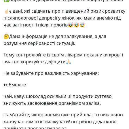
☝🏻є дані, які свідчать про підвищений ризик розвитку
післяпологової депресії у жінок, які мали анемію під
час вагітності і після пологів🤯🤯🤯
🤔Дана інформація не для залякування, а для
розуміння серйозності ситуації.
Тому контролюйте із своїм лікарем показники крові і
вчасно коригуйте дефіцити🙏🏻
Не забувайте про важливість харчування:
♦️обмежте
чай, каву, шоколад оскільки ці продукти суттєво
знижують засвоювання організмом заліза.
Пам‘ятайте, якщо анемія вже прийшла, то виключно
харчуванням її не вилікувати! потрібно додатково
приймати препарати заліза.