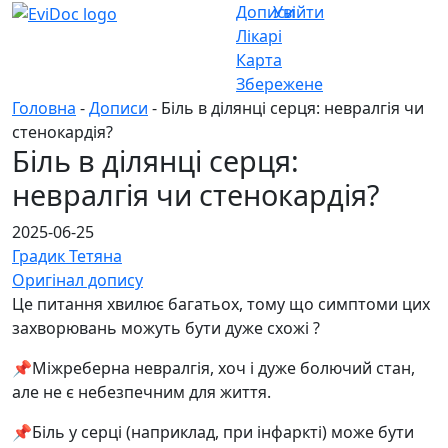
Дописи
Увійти
Лікарі
Карта
Збережене
Головна
-
Дописи
- Біль в ділянці серця: невралгія чи
стенокардія?
Біль в ділянці серця:
невралгія чи стенокардія?
2025-06-25
Градик Тетяна
Оригінал допису
Це питання хвилює багатьох, тому що симптоми цих
захворювань можуть бути дуже схожі ?
📌Міжреберна невралгія, хоч і дуже болючий стан,
але не є небезпечним для життя.
📌Біль у серці (наприклад, при інфаркті) може бути