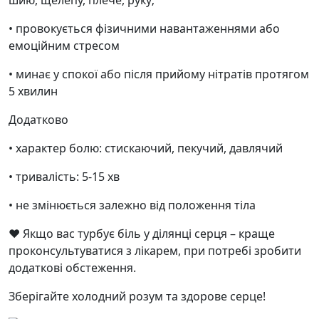
шию, щелепу, плече, руку;
• провокується фізичними навантаженнями або
емоційним стресом
• минає у спокої або після прийому нітратів протягом
5 хвилин
Додатково
• характер болю: стискаючий, пекучий, давлячий
• тривалість: 5-15 хв
• не змінюється залежно від положення тіла
❤️ Якщо вас турбує біль у ділянці серця – краще
проконсультуватися з лікарем, при потребі зробити
додаткові обстеження.
Зберігайте холодний розум та здорове серце!