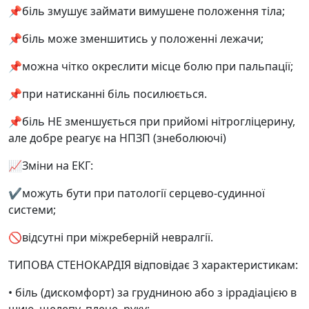
📌біль змушує займати вимушене положення тіла;
📌біль може зменшитись у положенні лежачи;
📌можна чітко окреслити місце болю при пальпації;
📌при натисканні біль посилюється.
📌біль НЕ зменшується при прийомі нітрогліцерину,
але добре реагує на НПЗП (знеболюючі)
📈Зміни на ЕКГ:
✔️можуть бути при патології серцево-судинної
системи;
🚫відсутні при міжреберній невралгії.
ТИПОВА СТЕНОКАРДІЯ відповідає 3 характеристикам:
• біль (дискомфорт) за грудниною або з іррадіацією в