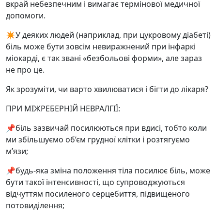
вкрай небезпечним і вимагає термінової медичної
допомоги.
✴️У деяких людей (наприклад, при цукровому діабеті)
біль може бути зовсім невиражнений при інфаркі
міокарді, є так звані «безбольові форми», але зараз
не про це.
Як зрозуміти, чи варто хвилюватися і бігти до лікаря?
ПРИ МІЖРЕБЕРНІЙ НЕВРАЛГІЇ:
📌біль зазвичай посилюються при вдисі, тобто коли
ми збільшуємо об’єм грудної клітки і розтягуємо
м’язи;
📌будь-яка зміна положення тіла посилює біль, може
бути такої інтенсивності, що супроводжуються
відчуттям посиленого серцебиття, підвищеного
потовиділення;