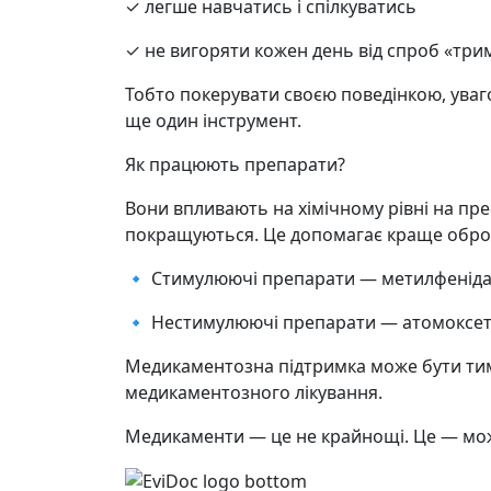
✓ легше навчатись і спілкуватись
✓ не вигоряти кожен день від спроб «трим
Тобто покерувати своєю поведінкою, увагою
ще один інструмент.
Як працюють препарати?
Вони впливають на хімічному рівні на пре
покращуються. Це допомагає краще оброб
🔹 Стимулюючі препарати — метилфенідат (
🔹 Нестимулюючі препарати — атомоксетин
Медикаментозна підтримка може бути тим
медикаментозного лікування.
Медикаменти — це не крайнощі. Це — можл