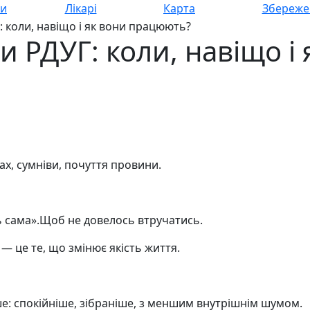
си
Лікарі
Карта
Збереже
 коли, навіщо і як вони працюють?
 РДУГ: коли, навіщо і 
х, сумніви, почуття провини.
ь сама».Щоб не довелось втручатись.
— це те, що змінює якість життя.
е: спокійніше, зібраніше, з меншим внутрішнім шумом.