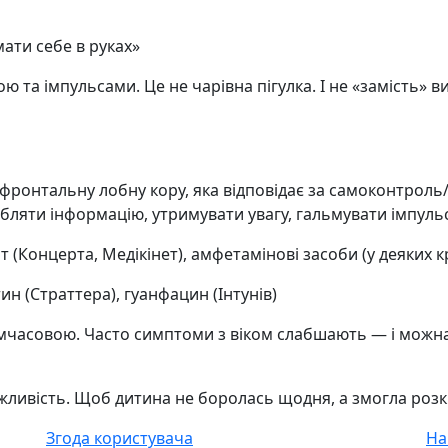
ати себе в руках»
 та імпульсами. Це не чарівна пігулка. І не «замість» в
фронтальну лобну кору, яка відповідає за самоконтроль/
ляти інформацію, утримувати увагу, гальмувати імпуль
Концерта, Медікінет), амфетамінові засоби (у деяких к
 (Страттера), гуанфацин (Інтунів)
часовою. Часто симптоми з віком слабшають — і можна 
ивість. Щоб дитина не боролась щодня, а змогла розкр
Згода користувача
На