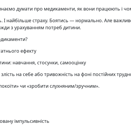
наємо думати про медикаменти, як вони працюють і чому
ь. І найбільше страху. Боятись — нормально. Але важлив
завжди з урахуванням потреб дитини.
едикаменти?
татнього ефекту
тини: навчання, стосунки, самооцінку
, злість на себе або тривожність на фоні постійних труд
покоїти» чи «зробити слухняним/зручним».
овану імпульсивність