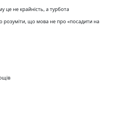
 це не крайність, а турбота
о розуміти, що мова не про «посадити на
нощів