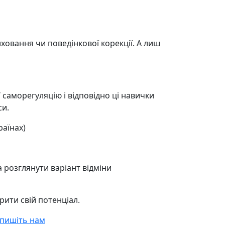
иховання чи поведінкової корекції. А лиш
 саморегуляцію і відповідно ці навички
си.
раїнах)
розглянути варіант відміни
ити свій потенціал.
пишіть нам