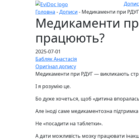
Допи
Головна
-
Дописи
- Медикаменти при РДУГ:
Медикаменти при
працюють?
2025-07-01
Бабляк Анастасія
Оригінал допису
Медикаменти при РДУГ — викликають стра
І я розумію це.
Бо дуже хочеться, щоб «дитина впоралас
Але іноді саме медикаментозна підтримка 
Не «посадити на таблетки».
А дати можливість мозку працювати інакш