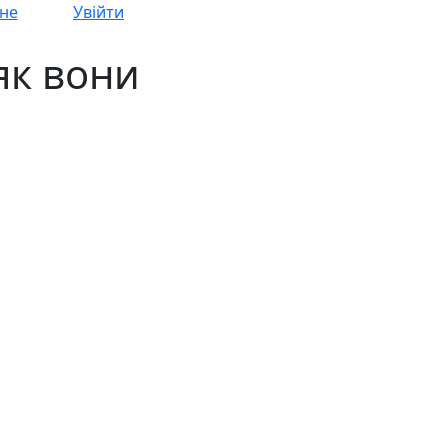
не
Увійти
як вони