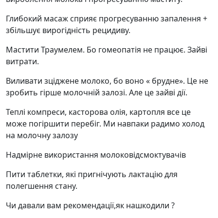
Глибокий масаж сприяє прогресуванню запалення +
збільшує вирогідність рецидиву.
Мастити Траумелем. Бо гомеопатія не працює. Зайві
витрати.
Виливати зціджене молоко, бо воно « брудне». Це не
зробить гірше молочній залозі. Але це зайві дії.
Теплі компреси, касторова олія, картопля все це
може погіршити перебіг. Ми навпаки радимо холод
на молочну залозу
Надмірне використання молоковідсмоктувачів
Пити таблетки, які пригнічують лактацію для
полегшення стану.
Чи давали вам рекомендації,як нашкодили ?