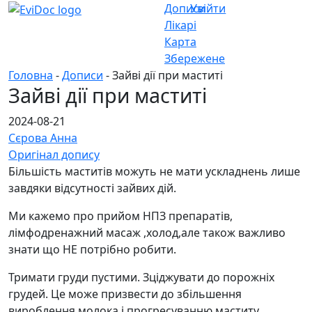
Дописи
Увійти
Лікарі
Карта
Збережене
Головна
-
Дописи
- Зайві дії при маститі
Зайві дії при маститі
2024-08-21
Сєрова Анна
Оригінал допису
Більшість маститів можуть не мати ускладнень лише
завдяки відсутності зайвих дій.
Ми кажемо про прийом НПЗ препаратів,
лімфодренажний масаж ,холод,але також важливо
знати що НЕ потрібно робити.
Тримати груди пустими. Зціджувати до порожніх
грудей. Це може призвести до збільшення
вироблення молока і прогресуванню маститу.