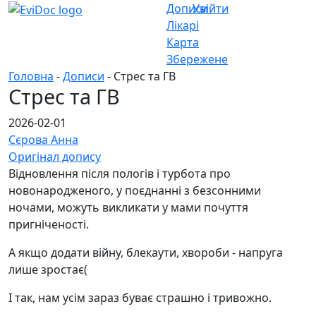
Дописи
Увійти
Лікарі
Карта
Збережене
Головна
-
Дописи
- Стрес та ГВ
Стрес та ГВ
2026-02-01
Сєрова Анна
Оригінал допису
Відновлення після пологів і турбота про
новонародженого, у поєднанні з безсонними
ночами, можуть викликати у мами почуття
пригніченості.
А якщо додати війну, блекаути, хвороби - напруга
лише зростає(
І так, нам усім зараз буває страшно і тривожно.