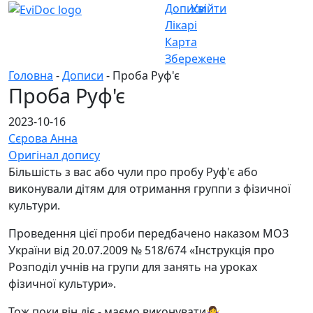
Дописи
Увійти
Лікарі
Карта
Збережене
Головна
-
Дописи
- Проба Руф'є
Проба Руф'є
2023-10-16
Сєрова Анна
Оригінал допису
Більшість з вас або чули про пробу Руф'є або
виконували дітям для отримання группи з фізичної
культури.
Проведення цієї проби передбачено наказом МОЗ
України від 20.07.2009 № 518/674 «Інструкція про
Розподіл учнів на групи для занять на уроках
фізичної культури».
Тож,поки він діє - маємо виконувати🤷‍♀️