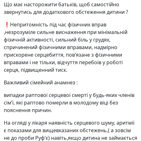
Що має насторожити батьків, щоб самостійно
звернутись для додаткового обстеження дитини ?
❗️Непритомність під час фізичних вправ
,незрозуміле сильне виснаження при мінімальній
фізичній активності, сильний біль у грудях,
спричинений фізичними вправами, надмірно
прискорене серцебиття, пов’язане з фізичними
вправами і не тільки, відчуття перебоїв у роботі
серця, підвищенний тиск.
Важливий сімейний анамнез :
випадки раптової серцевої смерті у будь-яких членів
сім’ї, які раптово померли в молодому віці без
пояснення причин.
На огляді у лікаря наявність серцевого шуму, аритмії
є показами для вищевказаних обстежень,( а зовсім
не до проби Руфʼє) навіть,якщо дитина не займається