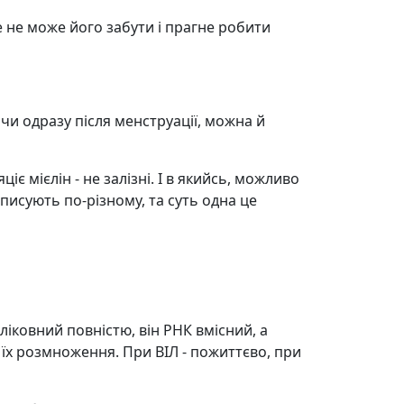
е не може його забути і прагне робити
 чи одразу після менструації, можна й
іє мієлін - не залізні. І в якийсь, можливо
писують по-різному, та суть одна це
ліковний повністю, він РНК вмісний, а
о їх розмноження. При ВІЛ - пожиттєво, при