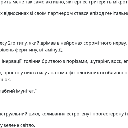
игерить мене так само активно, як герпес тригерять мікр
их відносинах зі своїм партнером стався епізод генітальн
у 2го типу, який дрімав в нейронах соромітного нерву, 
рівень феритину, вітаміну Д.
нервації: гоління бритвою з порізами, шугарінг, воск, е
в, просто у них в силу анатома-фізіологічних особливо
інок.
абкий імунітет.”
струальний цикл, коливання естрогену і прогестерону і
су зелене світло.