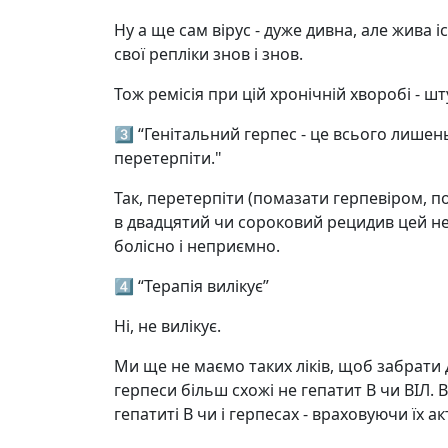
Ну а ще сам вірус - дуже дивна, але жива
свої репліки знов і знов.
Тож ремісія при цій хронічній хворобі - ш
3️⃣ “Генітальний герпес - це всього лишен
перетерпіти."
Так, перетерпіти (помазати герпевіром, пос
в двадцятий чи сороковий рецидив цей нерв
болісно і неприємно.
4️⃣ “Терапія вилікує”
Ні, не вилікує.
Ми ще не маємо таких ліків, щоб забрати 
герпеси більш схожі не гепатит В чи ВІЛ. 
гепатиті В чи і герпесах - враховуючи їх ак