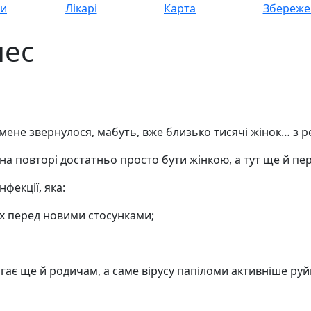
си
Лікарі
Карта
Збереже
пес
мене звернулося, мабуть, вже близько тисячі жінок… з 
 на повторі достатньо просто бути жінкою, а тут ще й 
фекції, яка:
х перед новими стосунками;
агає ще й родичам, а саме вірусу папіломи активніше р