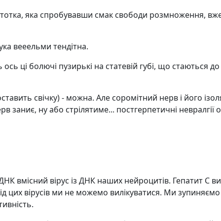
 істотка, яка спробувавши смак свободи розмноження, вж
тука вееельми тендітна.
ь ось ці болючі пузирькі на статевій губі, що стаються до
тавить свічку) - можна. Але соромітний нерв і його ізоляц
 заниє, ну або стрілятиме... постгерпетичні невралгії о
ДНК вмісний вірус із ДНК наших нейроцитів. Гепатит С ви
Від цих вірусів ми не можемо вилікуватися. Ми зупиняєм
тивність.