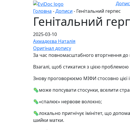
Допи
Головна
-
Дописи
- Генітальний герпес
Генітальний гер
2025-03-10
Ахмадєєва Наталія
Оригінал допису
За час повномасштабного вторгнення до 
Взагалі, щоб стикатися з цією проблемою
Знову проговорюємо МІФИ стосовно цієї ін
🦠може попсувати стосунки, вселити стра
🦠«спалює» нервове волокно;
🦠локально пригнічує імінітет, що допом
шийки матки.