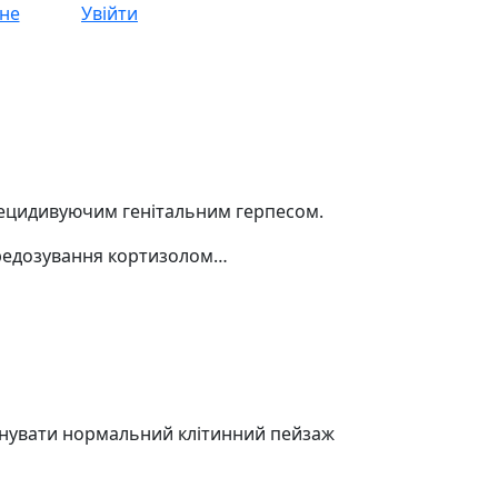
не
Увійти
рецидивуючим генітальним герпесом.
передозування кортизолом…
уйнувати нормальний клітинний пейзаж