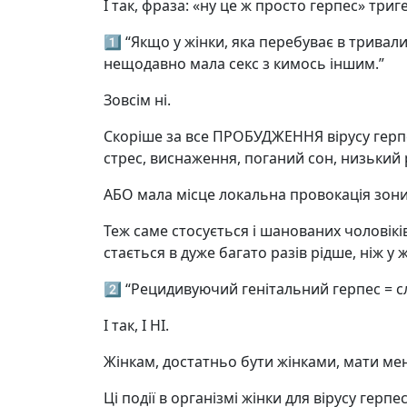
І так, фраза: «ну це ж просто герпес» тр
1️⃣ “Якщо у жінки, яка перебуває в тривал
нещодавно мала секс з кимось іншим.”
Зовсім ні.
Скоріше за все ПРОБУДЖЕННЯ вірусу герпес
стрес, виснаження, поганий сон, низький 
АБО мала місце локальна провокація зони і
Теж саме стосується і шанованих чоловікі
стається в дуже багато разів рідше, ніж у ж
2️⃣ “Рецидивуючий генітальний герпес = сл
І так, І НІ.
Жінкам, достатньо бути жінками, мати мен
Ці події в організмі жінки для вірусу герпе