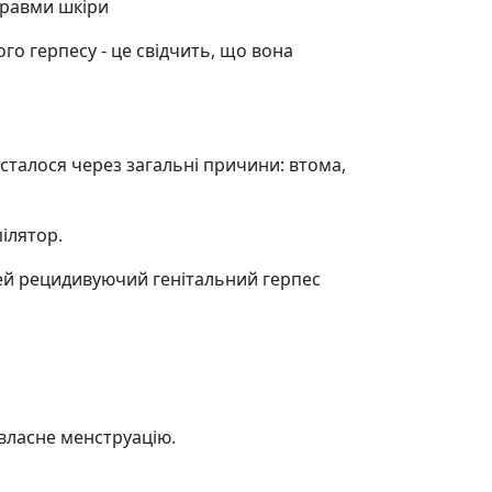
отравми шкіри
ого герпесу - це свідчить, що вона
сталося через загальні причини: втома,
пілятор.
стей рецидивуючий генітальний герпес
 власне менструацію.