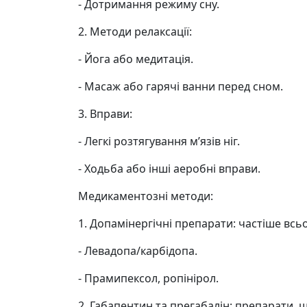
- Дотримання режиму сну.
2. Методи релаксації:
- Йога або медитація.
- Масаж або гарячі ванни перед сном.
3. Вправи:
- Легкі розтягування мʼязів ніг.
- Ходьба або інші аеробні вправи.
Медикаментозні методи:
1. Допамінергічні препарати: частіше всь
- Левадопа/карбідопа.
- Прамипексол, ропінірол.
2. Габапентин та прегабалін: препарати,