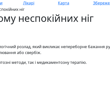
си
Лікарі
Карта
Збереже
спокійних ніг
ому неспокійних ніг
ологічний розлад, який викликає непереборне бажання 
лювання або свербіж.
озні методи, так і медикаментозну терапію.