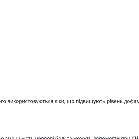
ого використовуються ліки, що підвищують рівень дофам
 що зменшують нервові болі та можуть допомогти при CH